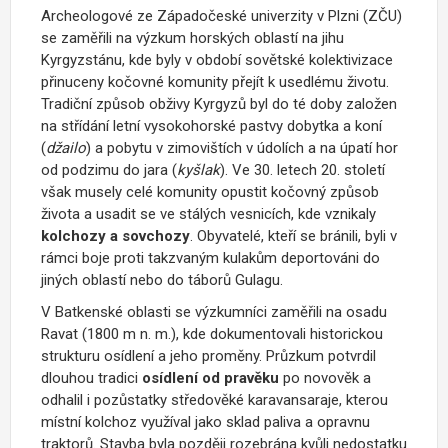
Archeologové ze Západočeské univerzity v Plzni (ZČU)
se zaměřili na výzkum horských oblastí na jihu
Kyrgyzstánu, kde byly v období sovětské kolektivizace
přinuceny kočovné komunity přejít k usedlému životu.
Tradiční způsob obživy Kyrgyzů byl do té doby založen
na střídání letní vysokohorské pastvy dobytka a koní
(
džailo
) a pobytu v zimovištích v údolích a na úpatí hor
od podzimu do jara (
kyšlak
). Ve 30. letech 20. století
však musely celé komunity opustit kočovný způsob
života a usadit se ve stálých vesnicích, kde vznikaly
kolchozy a sovchozy
. Obyvatelé, kteří se bránili, byli v
rámci boje proti takzvaným kulakům deportováni do
jiných oblastí nebo do táborů Gulagu.
V Batkenské oblasti se výzkumníci zaměřili na osadu
Ravat (1800 m n. m.), kde dokumentovali historickou
strukturu osídlení a jeho proměny. Průzkum potvrdil
dlouhou tradici
osídlení od pravěku
po novověk a
odhalil i pozůstatky středověké karavansaraje, kterou
místní kolchoz využíval jako sklad paliva a opravnu
traktorů. Stavba byla později rozebrána kvůli nedostatku