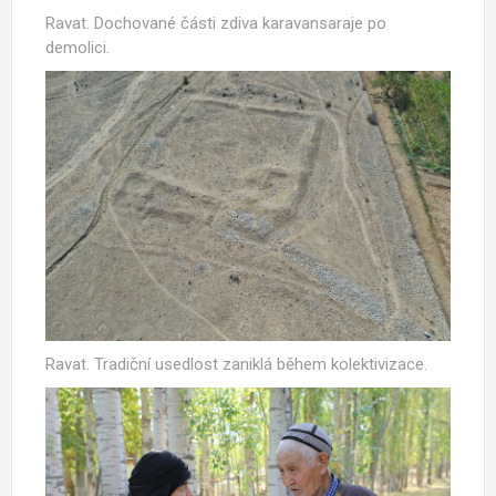
Ravat. Dochované části zdiva karavansaraje po
demolici.
Ravat. Tradiční usedlost zaniklá během kolektivizace.