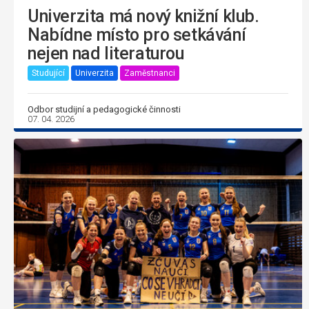
Univerzita má nový knižní klub.
Nabídne místo pro setkávání
nejen nad literaturou
Studující
Univerzita
Zaměstnanci
Odbor studijní a pedagogické činnosti
07. 04. 2026