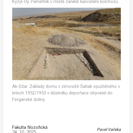
Kyzyl-Oy. Pamětník v místě zaniklé kanceláře kolchozu.
Ak-Džar. Základy domu v zimovišti Šaltak opuštěného v
letech 1952/1953 v důsledku deportace obyvatel do
Ferganské doliny.
Fakulta filozofická
Pavel Vařeka
24. 10. 2025