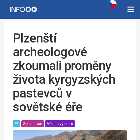
Plzenští
archeologové
zkoumali proměny
života kyrgyzských
pastevců v
sovětské éře
FF
Spolupráce
Věda a výzkum