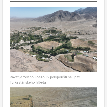
Ravat je zelenou oázou v polopoušti na úpatí
Turkestánského hřbetu.