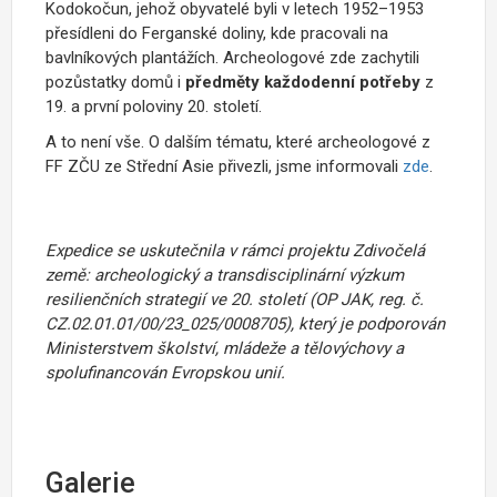
Kodokočun, jehož obyvatelé byli v letech 1952–1953
přesídleni do Ferganské doliny, kde pracovali na
bavlníkových plantážích. Archeologové zde zachytili
pozůstatky domů i
předměty každodenní potřeby
z
19. a první poloviny 20. století.
A to není vše. O dalším tématu, které archeologové z
FF ZČU ze Střední Asie přivezli, jsme informovali
zde
.
Expedice se uskutečnila v rámci projektu Zdivočelá
země: archeologický a transdisciplinární výzkum
resilienčních strategií ve 20. století (OP JAK, reg. č.
CZ.02.01.01/00/23_025/0008705), který je podporován
Ministerstvem školství, mládeže a tělovýchovy a
spolufinancován Evropskou unií.
Galerie