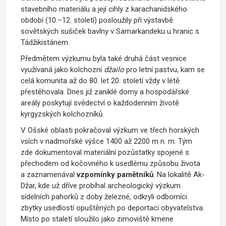
stavebního materiálu a její cihly z karachanidského
období (10.–12. století) posloužily při výstavbě
sovětských sušiček bavlny v Samarkandeku u hranic s
Tádžikistánem.
Předmětem výzkumu byla také druhá část vesnice
využívaná jako kolchozní
džailo
pro letní pastvu, kam se
celá komunita až do 80. let 20. století vždy v létě
přestěhovala. Dnes již zaniklé domy a hospodářské
areály poskytují svědectví o každodenním životě
kyrgyzských kolchozníků.
V Ošské oblasti pokračoval výzkum ve třech horských
vsích v nadmořské výšce 1400 až 2200 m n. m. Tým
zde dokumentoval materiální pozůstatky spojené s
přechodem od kočovného k usedlému způsobu života
a zaznamenával
vzpomínky pamětníků
. Na lokalitě Ak-
Džar, kde už dříve probíhal archeologický výzkum
sídelních pahorků z doby železné, odkryli odborníci
zbytky usedlostí opuštěných po deportaci obyvatelstva.
Místo po staletí sloužilo jako zimoviště kmene