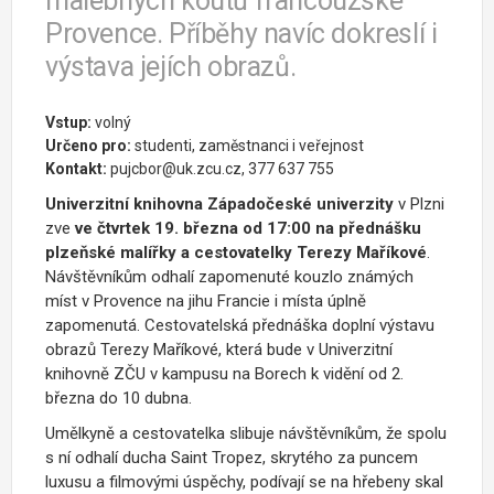
malebných koutů francouzské
Provence. Příběhy navíc dokreslí i
výstava jejích obrazů.
Vstup:
volný
Určeno pro:
studenti, zaměstnanci i veřejnost
Kontakt:
pujcbor@uk.zcu.cz, 377 637 755
Univerzitní knihovna Západočeské univerzity
v Plzni
zve
ve čtvrtek 19. března od 17:00 na přednášku
plzeňské malířky a cestovatelky Terezy Maříkové
.
Návštěvníkům odhalí zapomenuté kouzlo známých
míst v Provence na jihu Francie i místa úplně
zapomenutá. Cestovatelská přednáška doplní výstavu
obrazů Terezy Maříkové, která bude v Univerzitní
knihovně ZČU v kampusu na Borech k vidění od 2.
března do 10 dubna.
Umělkyně a cestovatelka slibuje návštěvníkům, že spolu
s ní odhalí ducha Saint Tropez, skrytého za puncem
luxusu a filmovými úspěchy, podívají se na hřebeny skal