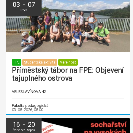
03 - 07
Srpen
FPE
Studentská aktivita
Veřejnost
Příměstský tábor na FPE: Objevení
tajuplného ostrova
VELESLAVÍNOVA 42
Fakulta pedagogická
03. 08. 2026, 08:00
16 - 20
Červenec - Srpen