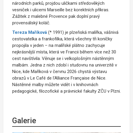
národních parků, projdou uličkami středověkých
vesniček i ulicemi Marseille bez korektních příkras.
Zážitek z malebné Provence pak doplní pravý
provensálský koláč.
Tereza Maříková
(* 1991) je plzeňská malířka, vášnivá
cestovatelka a frankofilka, která všechny tři koníčky
propojila v jeden – na malířské plátno zachycuje
nejkrásnější místa, která ve Francii během více než 30
cest navštívila. Věnuje se i velkoplošným nástěnným
malbám. Jedna z nich zdobí i studovnu na univerzitě v
Nice, kde Maříková v červnu 2026 chystá výstavu
obrazů v Le Café de l'Alliance Française de Nice.
Nástěnné malby můžete vidět i v knihovnách
pedagogické, filozofické a právnické fakulty ZČU v Plzni.
Galerie