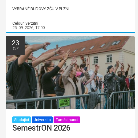
VYBRANÉ BUDOVY ZČU V PLZNI
Celouniverzitní
25. 09. 2026, 17:00
23
Září
Studující
Univerzita
Zaměstnanci
SemestrON 2026