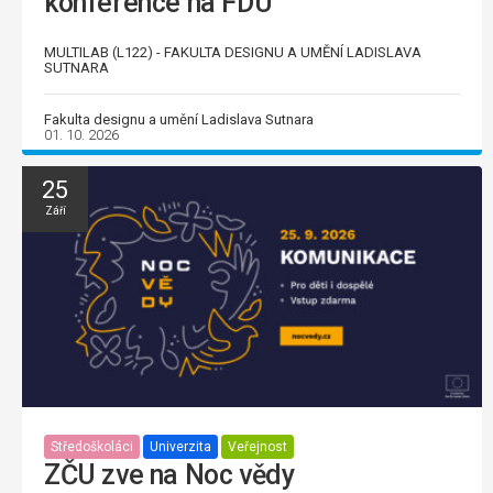
konference na FDU
MULTILAB (L122) - FAKULTA DESIGNU A UMĚNÍ LADISLAVA
SUTNARA
Fakulta designu a umění Ladislava Sutnara
01. 10. 2026
25
Září
Středoškoláci
Univerzita
Veřejnost
ZČU zve na Noc vědy