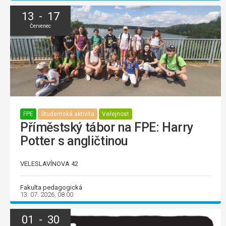
13 - 17
Červenec
FPE
Studentská aktivita
Veřejnost
Příměstský tábor na FPE: Harry
Potter s angličtinou
VELESLAVÍNOVA 42
Fakulta pedagogická
13. 07. 2026, 08:00
01 - 30