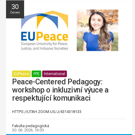
30
Červen
EUPeace
FPE
International
Peace-Centered Pedagogy:
workshop o inkluzivní výuce a
respektující komunikaci
HTTPS://UTAH.ZOOM.US/J/4314318133
Fakulta pedagogická
30. 06. 2026, 16:00