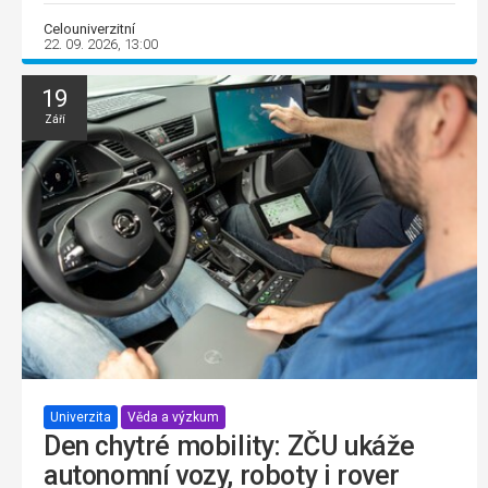
Celouniverzitní
22. 09. 2026, 13:00
19
Září
Univerzita
Věda a výzkum
Den chytré mobility: ZČU ukáže
autonomní vozy, roboty i rover