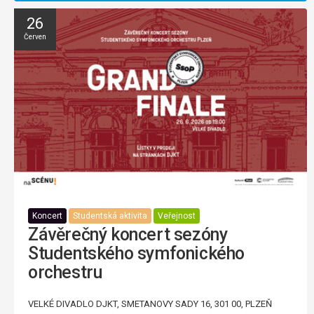
26
Červen
Koncert
Studentská aktivita
Veřejnost
Závěrečný koncert sezóny
Studentského symfonického
orchestru
VELKÉ DIVADLO DJKT, SMETANOVY SADY 16, 301 00, PLZEŇ