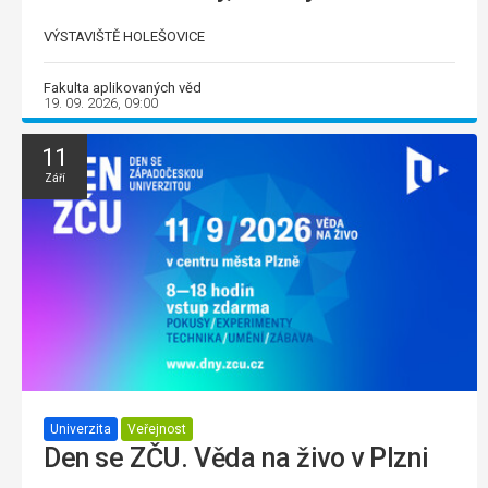
VÝSTAVIŠTĚ HOLEŠOVICE
Fakulta aplikovaných věd
19. 09. 2026, 09:00
11
Září
Univerzita
Veřejnost
Den se ZČU. Věda na živo v Plzni