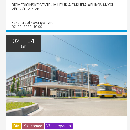
BIOMEDICÍNSKÉ CENTRUM LF UK A FAKULTA APLIKOVANÝCH
VĚD ZČU V PLZNI
Fakulta aplikovaných věd
02. 09. 2026, 16:00
02 - 04
Září
FAV
Konference
Věda a výzkum