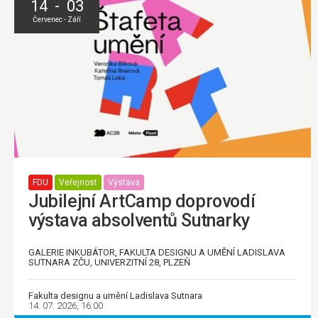
14 - 03
Červenec - Září
FDU
Veřejnost
Výstava
Jubilejní ArtCamp doprovodí
výstava absolventů Sutnarky
GALERIE INKUBÁTOR, FAKULTA DESIGNU A UMĚNÍ LADISLAVA
SUTNARA ZČU, UNIVERZITNÍ 28, PLZEŇ
Fakulta designu a umění Ladislava Sutnara
14. 07. 2026, 16:00