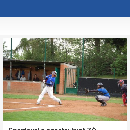
opyright Západočeská univerzita v Plzni 2015 - 2026,
infozcu@rek.zcu.