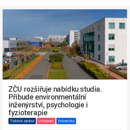
ZČU rozšiřuje nabídku studia.
Přibude environmentální
inženýrství, psychologie i
fyzioterapie
Tisková zpráva
Uchazeči
Univerzita