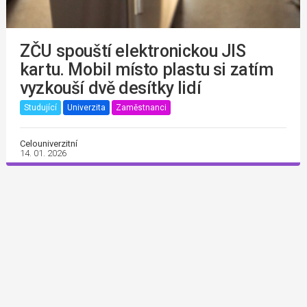
ZČU spouští elektronickou JIS
kartu. Mobil místo plastu si zatím
vyzkouší dvě desítky lidí
Studující
Univerzita
Zaměstnanci
Celouniverzitní
14. 01. 2026