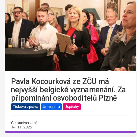
Pavla Kocourková ze ZČU má
nejvyšší belgické vyznamenání. Za
připomínání osvoboditelů Plzně
Tisková zpráva
Univerzita
Úspěchy
Celouniverzitní
14. 11. 2025