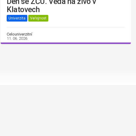
Den se ZČU. Věda na živo v
Klatovech
Univerzita
Veřejnost
Celouniverzitní
11. 06. 2026