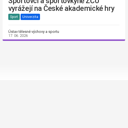
Sportovci a sportovkyně ZČU
vyrážejí na České akademické hry
Sport
Univerzita
Ústav tělesné výchovy a sportu
17. 06. 2026