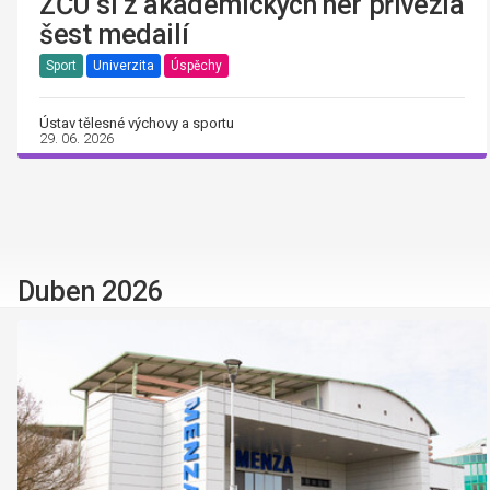
ZČU si z akademických her přivezla
šest medailí
Sport
Univerzita
Úspěchy
Ústav tělesné výchovy a sportu
29. 06. 2026
Duben 2026