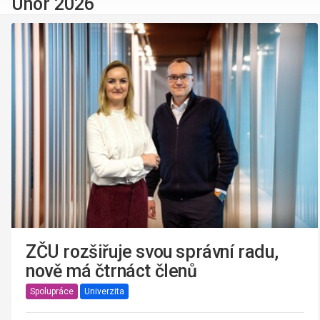
Únor 2026
ZČU rozšiřuje svou správní radu,
nově má čtrnáct členů
Spolupráce
Univerzita