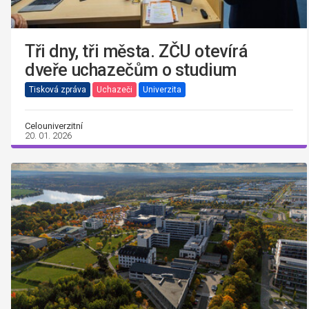
Tři dny, tři města. ZČU otevírá
dveře uchazečům o studium
Tisková zpráva
Uchazeči
Univerzita
Celouniverzitní
20. 01. 2026