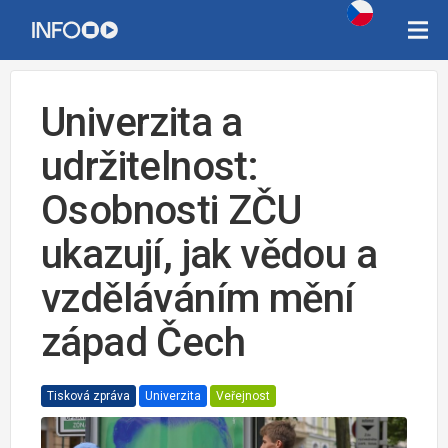
Univerzita a
udržitelnost:
Osobnosti ZČU
ukazují, jak vědou a
vzděláváním mění
západ Čech
Tisková zpráva
Univerzita
Veřejnost