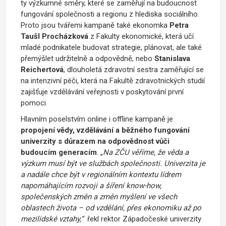
ty výzkumné směry, které se zaměřují na budoucnost
fungování společnosti a regionu z hlediska sociálního.
Proto jsou tvářemi kampaně také ekonomka
Petra
Taušl Procházková
z Fakulty ekonomické, která
učí
mladé podnikatele budovat strategie, plánovat, ale také
přemýšlet udržitelně a odpovědně,
nebo
Stanislava
Reichertová
,
dlouholetá zdravotní sestra zaměřující se
na intenzivní péči, která na Fakultě zdravotnických studií
zajišťuje vzdělávání veřejnosti v poskytování první
pomoci.
Hlavním poselstvím online i offline kampaně je
propojení vědy, vzdělávání a běžného fungování
univerzity s důrazem na odpovědnost vůči
budoucím generacím
. „
Na ZČU věříme, že věda a
výzkum musí být ve službách společnosti. Univerzita je
a nadále chce být v regionálním kontextu lídrem
napomáhajícím rozvoji a šíření know-how,
společenských změn a změn myšlení ve všech
oblastech života – od vzdělání, přes ekonomiku až po
mezilidské vztahy,“
řekl rektor Západočeské univerzity