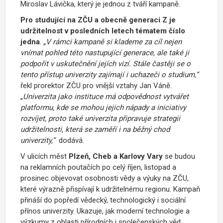
Miroslav Lávička, který je jednou z tváří kampaně.
Pro studující na ZČU a obecně generaci Z je
udržitelnost v posledních letech tématem číslo
jedna
.
„V rámci kampaně si klademe za cíl nejen
vnímat pohled této nastupující generace, ale také ji
podpořit v uskutečnění jejích vizí. Stále častěji se o
tento přístup univerzity zajímají i uchazeči o studium,“
řekl prorektor ZČU pro vnější vztahy Jan Váně.
„
Univerzita jako instituce má odpovědnost vytvářet
platformu, kde se mohou jejich nápady a iniciativy
rozvíjet, proto také univerzita připravuje strategii
udržitelnosti, která se zaměří i na běžný chod
univerzity,“
dodává.
V ulicích měst
Plzeň, Cheb a Karlovy Vary
se budou
na reklamních poutačích po celý říjen, listopad a
prosinec objevovat osobnosti vědy a výuky na ZČU,
které výrazně přispívají k udržitelnému regionu. Kampaň
přináší do popředí vědecký, technologický i sociální
přínos univerzity. Ukazuje, jak moderní technologie a
výzkumy z oblasti přírodních i společenských věd