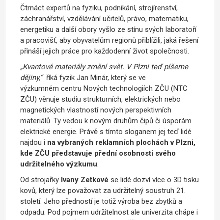
Čtrnáct expertů na fyziku, podnikání, strojírenství,
záchranářství, vzdělávání učitelů, právo, matematiku,
energetiku a další obory vyšlo ze stínu svých laboratoří
a pracovišť, aby obyvatelům regionů přiblížili, jaká řešení
přináší jejich práce pro každodenní život společnosti.
„Kvantové materiály změní svět. V Plzni teď píšeme
dějiny,“
říká fyzik Jan Minár, který se ve
výzkumném centru Nových technologiích ZČU (NTC
ZČU) věnuje studiu strukturních, elektrických nebo
magnetických vlastností nových perspektivních
materiálů. Ty vedou k novým druhům čipů či úsporám
elektrické energie. Právě s tímto sloganem jej teď lidé
najdou i
na vybraných reklamních plochách v Plzni,
kde ZČU představuje přední osobnosti svého
udržitelného výzkumu
.
Od strojařky
Ivany Zetkové
se lidé dozví více o 3D tisku
kovů, který lze považovat za udržitelný soustruh 21.
století. Jeho předností je totiž výroba bez zbytků a
odpadu. Pod pojmem udržitelnost ale univerzita chápe i