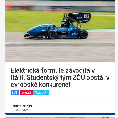
Elektrická formule závodila v
Itálii. Studentský tým ZČU obstál v
evropské konkurenci
FST
Soutěž
Studující
Fakulta strojní
18. 09. 2025