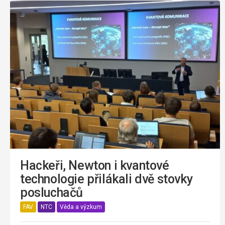
Hackeři, Newton i kvantové
technologie přilákali dvě stovky
posluchačů
FAV
NTC
Věda a výzkum