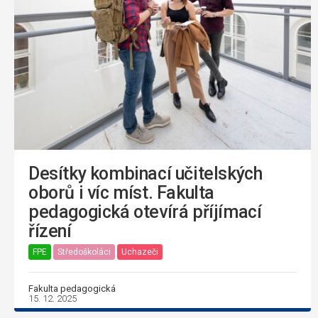
Desítky kombinací učitelských
oborů i víc míst. Fakulta
pedagogická otevírá příjímací
řízení
FPE
Středoškoláci
Uchazeči
Fakulta pedagogická
15. 12. 2025