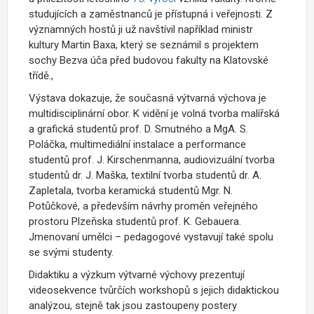
studujících a zaměstnanců je přístupná i veřejnosti. Z
významných hostů ji už navštívil například ministr
kultury Martin Baxa, který se seznámil s projektem
sochy Bezva úča před budovou fakulty na Klatovské
třídě.,
Výstava dokazuje, že současná výtvarná výchova je
multidisciplinární obor. K vidění je volná tvorba malířská
a grafická studentů prof. D. Smutného a MgA. S.
Poláčka, multimediální instalace a performance
studentů prof. J. Kirschenmanna, audiovizuální tvorba
studentů dr. J. Maška, textilní tvorba studentů dr. A.
Zapletala, tvorba keramická studentů Mgr. N.
Potůčkové, a především návrhy proměn veřejného
prostoru Plzeňska studentů prof. K. Gebauera.
Jmenovaní umělci – pedagogové vystavují také spolu
se svými studenty.
Didaktiku a výzkum výtvarné výchovy prezentují
videosekvence tvůrčích workshopů s jejich didaktickou
analýzou, stejně tak jsou zastoupeny postery