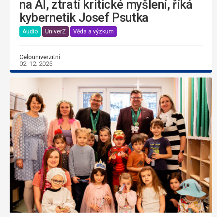
na AI, ztratí kritické myšlení, říká
kybernetik Josef Psutka
Audio
UniverZ
Věda a výzkum
Celouniverzitní
02. 12. 2025