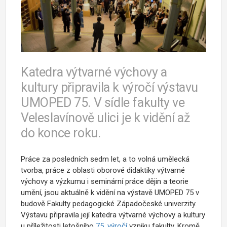
Katedra výtvarné výchovy a
kultury připravila k výročí výstavu
UMOPED 75. V sídle fakulty ve
Veleslavínově ulici je k vidění až
do konce roku.
Práce za posledních sedm let, a to volná umělecká
tvorba, práce z oblasti oborové didaktiky výtvarné
výchovy a výzkumu i seminární práce dějin a teorie
umění, jsou aktuálně k vidění na výstavě UMOPED 75 v
budově Fakulty pedagogické Západočeské univerzity.
Výstavu připravila její katedra výtvarné výchovy a kultury
u příležitosti letošního
75. výročí
vzniku fakulty. Kromě