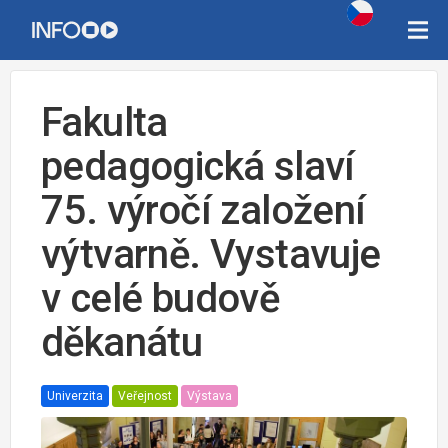
Fakulta
pedagogická slaví
75. výročí založení
výtvarně. Vystavuje
v celé budově
děkanátu
Univerzita
Veřejnost
Výstava