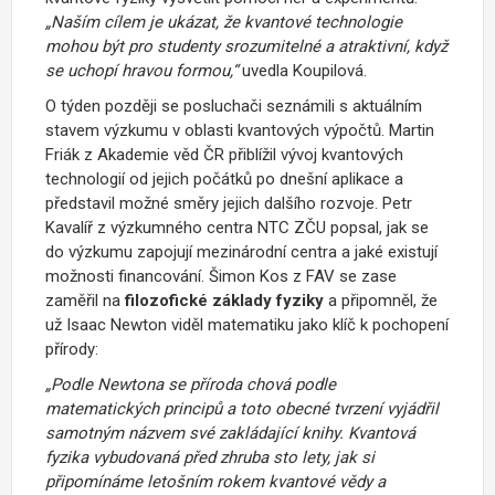
„Naším cílem je ukázat, že kvantové technologie
mohou být pro studenty srozumitelné a atraktivní, když
se uchopí hravou formou,“
uvedla Koupilová.
O týden později
se posluchači seznámili s aktuálním
stavem výzkumu v oblasti kvantových výpočtů.
Martin
Friák
z Akademie věd ČR přiblížil vývoj kvantových
technologií od jejich počátků po dnešní aplikace a
představil možné směry jejich dalšího rozvoje.
Petr
Kavalíř
z výzkumného centra NTC ZČU popsal, jak se
do výzkumu zapojují mezinárodní centra a jaké existují
možnosti financování.
Šimon Kos
z FAV se zase
zaměřil na
filozofické základy fyziky
a připomněl, že
už Isaac Newton viděl matematiku jako klíč k pochopení
přírody:
„Podle Newtona se příroda chová podle
matematických principů a toto obecné tvrzení vyjádřil
samotným názvem své zakládající knihy. Kvantová
fyzika vybudovaná před zhruba sto lety, jak si
připomínáme letošním rokem kvantové vědy a