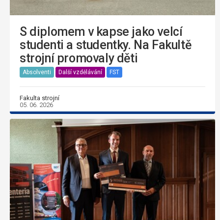
S diplomem v kapse jako velcí
studenti a studentky. Na Fakultě
strojní promovaly děti
Absolventi
Další vzdělávání
FST
Fakulta strojní
05. 06. 2026