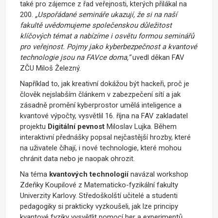
také pro zájemce z řad veřejnosti, kterých přilákal na
200.
„Uspořádané semináře ukazují, že si na naší
fakultě uvědomujeme společenskou důležitost
klíčových témat a nabízíme i osvětu formou seminářů
pro veřejnost. Pojmy jako kyberbezpečnost a kvantové
technologie jsou na FAVce doma,“
uvedl děkan FAV
ZČU
Miloš Železný
.
Například to, jak kreativní dokážou být hackeři, proč je
člověk nejslabším článkem v zabezpečení sítí a jak
zásadně promění kyberprostor umělá inteligence a
kvantové výpočty, vysvětlil 16. října na FAV zakladatel
projektu
Digitální pevnost
Miloslav Lujka. Během
interaktivní přednášky popsal nejčastější hrozby, které
na uživatele číhají, i nové technologie, které mohou
chránit data nebo je naopak ohrozit.
Na téma
kvantových technologií
navázal workshop
Zdeňky Koupilové
z Matematicko-fyzikální fakulty
Univerzity Karlovy. Středoškolští učitelé a studenti
pedagogiky si prakticky vyzkoušeli, jak lze principy
kvantové fyziky vysvětlit pomocí her a experimentů.