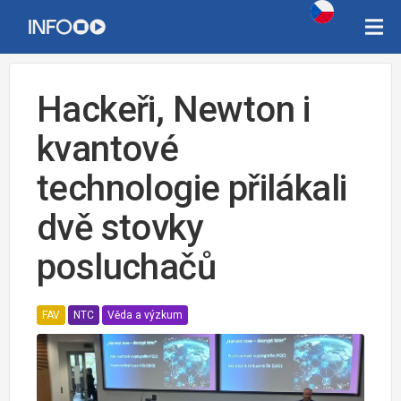
Hackeři, Newton i
kvantové
technologie přilákali
dvě stovky
posluchačů
FAV
NTC
Věda a výzkum