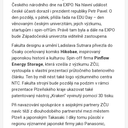
Českého národního dne na EXPO. Na hlavní událost
české účasti dorazil i prezident republiky Petr Pavel. O
den později, v pátek, přišla řada na EDU Day – den
věnovaným českým univerzitám, jejich výzkumu,
startupům i spin-offům. Právě tam byla a dále na EXPO
bude Západočeská univerzita viditelně zastoupena.
Fakulta designu a umění Ladislava Sutnara přivezla do
Ósaky oceňovaný komiks
Hikobae
, inspirovaný
japonskou historií a kulturou. Spin-off firma
Pinflow
Energy Storage
, která vzešla z výzkumu ZČU,
vystoupila s vlastní prezentací průtočného bateriového
článku. Ten by měl nést také logo výzkumného centra
NTC. Fakulta strojní bude později na podzim v rámci
prezentace Plzeňského kraje ukazovat také
patentovaný nástroj „Kraken“ vyvinutý pomocí 3D tisku.
Při navazování spolupráce s asijskými partnery ZČU
navíc těží z dlouhodobého partnerství mezi městem
Plzeň a japonským Takasaki. I díky tomu působí v
regionu významné japonské firmy jako Panasonic,