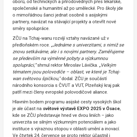
oborů, od technických a přírodovědných přes lékařské,
společenské a humanitní až po umělecké. Pro školy jde
o mimořádnou šanci jednat osobně s asijskými
partnery, navázat na stávající projekty a otevřít nové
směry spolupráce.
ZČU na Tchaj-wanu rozvíjí vztahy navázané už v
předloňském roce.
„Jednáme s univerzitami, s nimiž se
znovu setkáváme, ale i s novými partnery. Zaměřujeme
se především na výměnné pobyty a výzkumnou
spolupráci,“
shrnul rektor Miroslav Lávička.
„Velkým
tématem jsou polovodiče – oblast, ve které je Tchaj-
wan světovou špičkou,"
dodal. ZČU je součástí
národního konsorcia s ČVUT a VUT, Plzeňský kraj pak
patří mezi členy evropské polovodičové aliance.
Hlavním bodem programu asijské cesty vysokých škol
je ale účast na
světové výstavě EXPO 2025 v Ósace
,
kde se ZČU představuje hned ve dvou liniích – jako
univerzita se silným výzkumným potenciálem a jako
instituce s výraznou stopou v oblasti umění a inovací.
Ve čtvrtek 24. července se proto rektor účastnil i