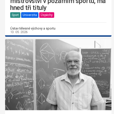
mistrovství v požárním sportu, má
hned tři tituly
Sport
Univerzita
Úspěchy
Ústav tělesné výchovy a sportu
13. 05. 2026