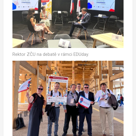
Rektor ZČU na debatě v rámci EDUday.