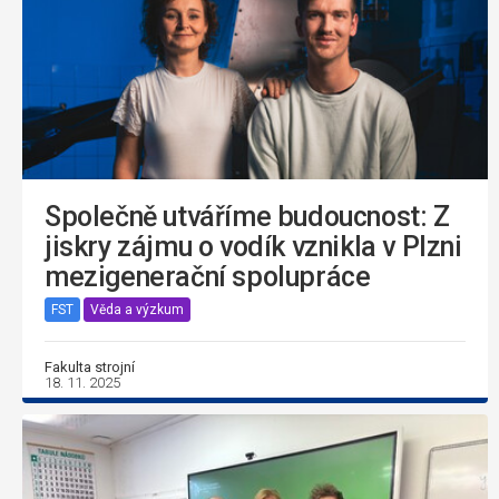
Společně utváříme budoucnost: Z
jiskry zájmu o vodík vznikla v Plzni
mezigenerační spolupráce
FST
Věda a výzkum
Fakulta strojní
18. 11. 2025