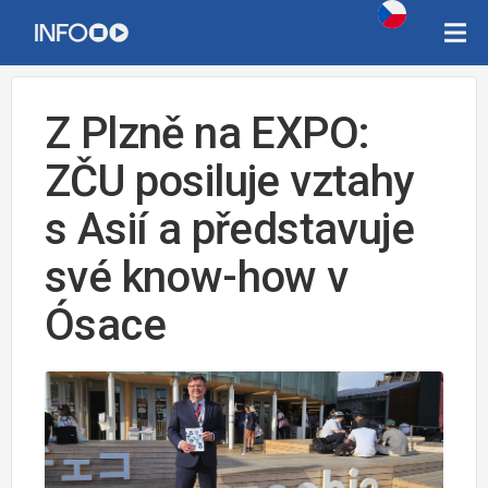
Z Plzně na EXPO:
ZČU posiluje vztahy
s Asií a představuje
své know-how v
Ósace