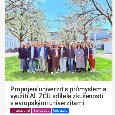
Propojení univerzit s průmyslem a
využití AI. ZČU sdílela zkušenosti
s evropskými univerzitami
International
Spolupráce
Univerzita