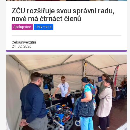
ZČU rozšiřuje svou správní radu,
nově má čtrnáct členů
Spolupráce
Univerzita
Celouniverzitní
24. 02. 2026