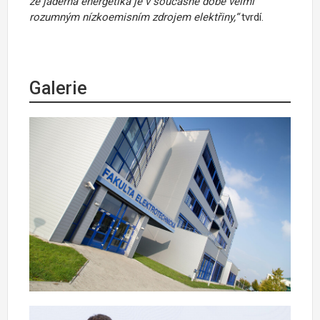
že jaderná energetika je v současné době velmi
rozumným nízkoemisním zdrojem elektřiny,“
tvrdí.
Galerie