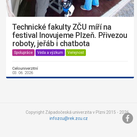
Technické fakulty ZČU míří na
festival Inovujeme Plzeň. Přivezou
roboty, jeřáb i chatbota
Spolupráce
Věda a výzkum
Veřejnost
Celouniverzitní
03. 06. 2026
Copyright Západočeská univerzita v Plzni 2015 - 2026,
infozcu@rek.zcu.cz