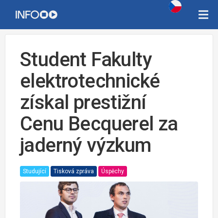
Student Fakulty
elektrotechnické
získal prestižní
Cenu Becquerel za
jaderný výzkum
Studující
Tisková zpráva
Úspěchy