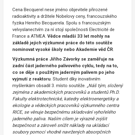
Cena Becquerel nese jméno objevitele přirozené
radioaktivity a držitele Nobelovy ceny, francouzského
fyzika Henriho Becquerela. Spolu s francouzským
velvyslanectvím za ní stojí společnosti Electricité de
France a ATMEA.
Vědce mladší 33 let mohly na
základě jejich výzkumné práce do této soutěže
nominovat vysoké školy nebo Akademie věd ČR
.
Výzkumná práce Jiřího Závorky se zaměřuje na
zadní část jaderného palivového cyklu, tedy na to,
co se děje s použitým jaderným palivem po jeho
vyjmutí z reaktoru
. Student díky inovativním
myšlenkám obsadil 3. místo soutěže.
„Náš tým, složený
zejména z akademických pracovníků a studentů Ph.D.
Fakulty elektrotechnické, katedry elektroenergetiky a
ekologie a vědeckých pracovníků výzkumného centra
RICE, se věnuje bezpečnému skladování vyhořelého
jaderného paliva. Naším cílem je výrazně zvýšit
bezpečnost a zároveň snížit náklady na ukládací
soubory pomocí vhodně navržených absorpčních