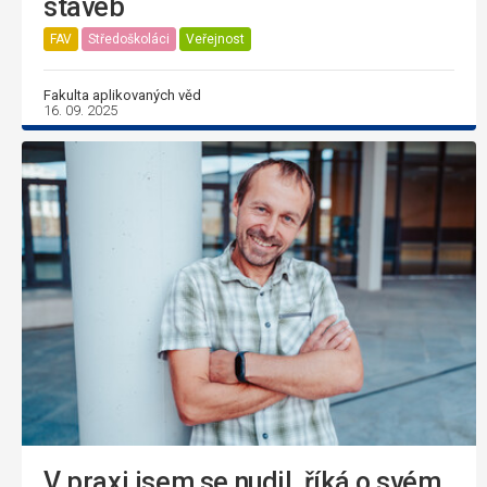
staveb
FAV
Středoškoláci
Veřejnost
Fakulta aplikovaných věd
16. 09. 2025
V praxi jsem se nudil, říká o svém