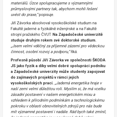
materiálů. Úzce spolupracujeme s významnými
průmyslovými partnery tak, abychom mohli řešení
uvést do praxe,“
popisuje.
Jiří Závorka absolvoval vysokoškolské studium na
Fakultě jaderné a fyzikálně inženýrské a na Fakultě
strojní pražského ČVUT.
Na Západočeské univerzitě
studuje druhým rokem své doktorské studium.
„Jsem velmi vděčný za příjemné zázemí pro vědeckou
činnost, osobní rozvoj a podporu,“
říká.
Profesně působí Jiří Závorka ve společnosti ŠKODA
JS jako fyzik a díky velmi dobré spolupráci podniku
a Západočeské univerzity může studenty zapojovat
do zajímavých projektů v rámci jejich
vysokoškolských prací.
„Jaderná energetika hraje v
naší zemi velmi důležitou roli. Myslím si, že má vcelku
zásadní postavení v našem energetickém mixu a
vzhledem k přírodním podmínkám a technologickému
pokroku v oblasti obnovitelných zdrojů pro nás bude
mít významné postavení i nadále. Rád bych také zmínil,