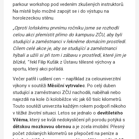
parkour workshop pod vedením zkušených instruktorů.
Na místě bylo možné zapojit se i do výstupu na
horolezeckou stěnu.
„Oproti loňskému prvnímu ročníku jsme se rozhodli
celou akci přemístit přímo do kampusu ZČU, aby byli
studující a zaměstnanci v řekněme domácím prostředí.
Cílem celé akce je, aby se studující a zaměstnanci
hýbali a užili si při tom i zábavu v prostředí, které jim je
blízké, “
řekl Filip Kuťák z Ústavu tělesné výchovy a
sportu, který akci pořádá.
Večer patřil i udílení cen – například za celouniverzitní
výkony v soutěži
Měsíční vytrvalec
. Po celý duben
studující a zaměstnanci ZČU nachodili, naběhali nebo
najezdili na kole či koloběžce víc jak 60 tisíc kilometrů.
Touto soutěží univerzita každým rokem podpoří někoho
v těžké životní situaci. Letos se jednalo o
devítiletého
Viléma
, který se kvůli nedokysličení při porodu potýká s
dětskou mozkovou obrnou
a je zcela imobilní. Přesný
počet zdolaných kilometrů se přepočetl na peníze a