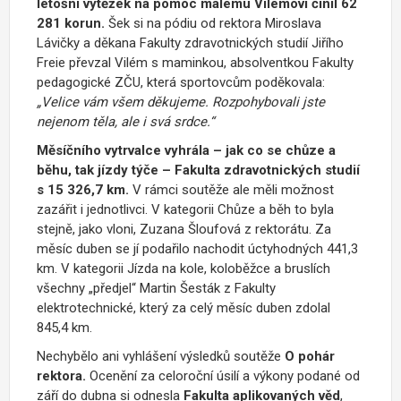
letošní výtěžek na pomoc malému Vilémovi činil 62
281 korun.
Šek si na pódiu od rektora Miroslava
Lávičky a děkana Fakulty zdravotnických studií Jiřího
Freie převzal Vilém s maminkou, absolventkou Fakulty
pedagogické ZČU, která sportovcům poděkovala:
„Velice vám všem děkujeme. Rozpohybovali jste
nejenom těla, ale i svá srdce.“
Měsíčního vytrvalce vyhrála – jak co se chůze a
běhu, tak jízdy týče – Fakulta zdravotnických studií
s 15 326,7 km.
V rámci soutěže ale měli možnost
zazářit i jednotlivci. V kategorii Chůze a běh to byla
stejně, jako vloni, Zuzana Šloufová z rektorátu. Za
měsíc duben se jí podařilo nachodit úctyhodných 441,3
km. V kategorii Jízda na kole, koloběžce a bruslích
všechny „předjel“ Martin Šesták z Fakulty
elektrotechnické, který za celý měsíc duben zdolal
845,4 km.
Nechybělo ani vyhlášení výsledků soutěže
O
pohár
rektora.
Ocenění za celoroční úsilí a výkony podané od
září do dubna si odnesla
Fakulta aplikovaných věd
,