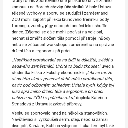
Druhý ročník Sportovního dne přilákal do univerzitního
kampusu na Borech
stovky
účastníků
. V hale Ústavu
tělesné výchovy a sportu se studující i zaměstnanci
ZČU mohli zapotit při lekci kruhového tréninku, body
formingu, zumby, jógy nebo při taneční lekci shuffle
dance. Zájemci se dále mohli podívat na volejbal,
nechat si změřit složení těla pomocí přístroje InBody
nebo se zúčastnit workshopu zaměřeného na správné
držení těla a ergonomii při práci.
„Například protahování se na židli je důležité, zvlášť u
sedavého zaměstnání. Určitě to budu zkoušet,"
uvedla
studentka Eliška z Fakulty ekonomické.
„Líbí se mi, že
si na této akci v pracovní době můžu protáhnout tělo,
navíc pod odborným dohledem.Uvítala bych, kdyby byl
kurz správného držení těla a ergonomie při práci
nabízen na ZČU i v průběhu roku,"
doplnila Kateřina
Strnadová z Ústavu jazykové přípravy.
Venku se sportovalo hned na několika stanovištích.
Návštěvníci si vyzkoušeli šerm, step, nebo si zahráli
discgolf, KanJam, Kubb či vybíjenou. Lákadlem byl také