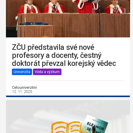
ZČU představila své nové
profesory a docenty, čestný
doktorát převzal korejský vědec
Univerzita
Věda a výzkum
Celouniverzitní
12. 11. 2025