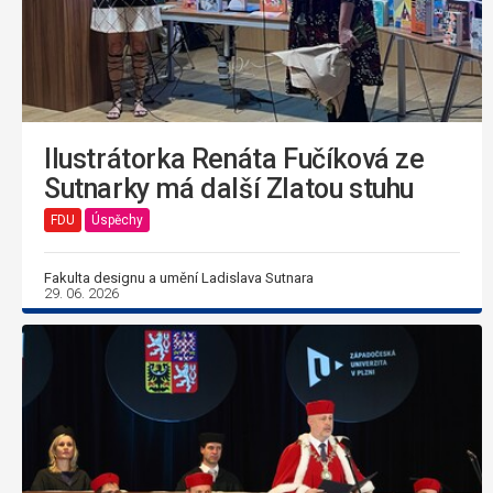
Ilustrátorka Renáta Fučíková ze
Sutnarky má další Zlatou stuhu
FDU
Úspěchy
Fakulta designu a umění Ladislava Sutnara
29. 06. 2026