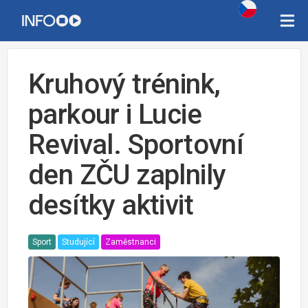
Kruhový trénink,
parkour i Lucie
Revival. Sportovní
den ZČU zaplnily
desítky aktivit
Sport
Studující
Zaměstnanci