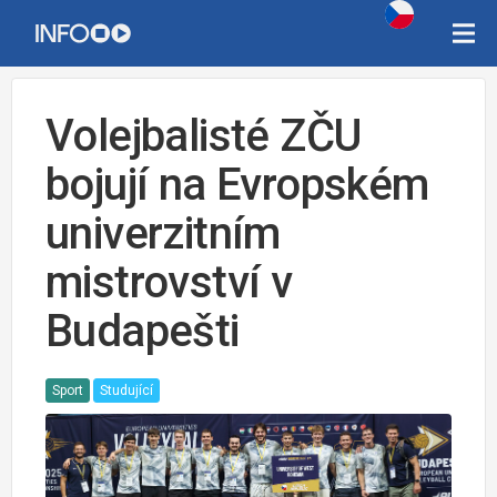
Volejbalisté ZČU
bojují na Evropském
univerzitním
mistrovství v
Budapešti
Sport
Studující