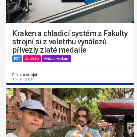
Kraken a chladicí systém z Fakulty
strojní si z veletrhu vynálezů
přivezly zlaté medaile
FST
Úspěchy
Věda a výzkum
Fakulta strojní
16. 07. 2026