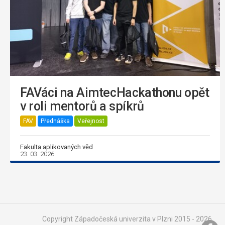
FAVáci na AimtecHackathonu opět
v roli mentorů a spíkrů
FAV
Přednáška
Veřejnost
Fakulta aplikovaných věd
23. 03. 2026
Copyright Západočeská univerzita v Plzni 2015 - 2026,