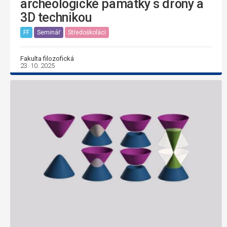
archeologické památky s drony a
3D technikou
FF
Seminář
Středoškoláci
Fakulta filozofická
23. 10. 2025