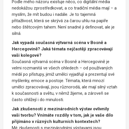
Podle mého názoru existuje něco, co digitální média
nedokážou zprostředkovat, a co tradiční média mají – a
myslím, že mít budou i nadále. Je to tajemná
přitažlivost, která se skrývá za čarou uhlu na papíře
nebo štětcovým tahem. Není snadné ji definovat, ale je
silná.
Jak vypadá současná výtvarná scéna v Bosně a
Hercegovině? Jaká témata nejčastěji zpracovávají
vaši kolegové?
Současná výtvarná scéna v Bosně a Hercegovině je
velmi rozmanitá ve všech ohledech – od používaných
médií po přístupy, jimiž umělci vyjadřují a prezentují své
myšlenky, emoce a postoje. Témata, která mnozí
umělci zpracovávají, jsou různorodá, ale mají silný vztah
k současnosti a světu, v němž žijeme, a zároveň se
často ohlížejí i do minulosti.
Jak zkušenosti z mezinárodních výstav ovlivnily
vaši tvorbu? Vnímáte rozdíly v tom, jak je vaše dílo
přijímáno v různých kulturních kontextech?
Mé zkušenosti s mezinárodními výstavami jsou