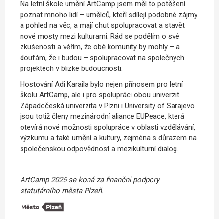
Na letní škole umění ArtCamp jsem měl to potěšení
poznat mnoho lidí – umělců, kteří sdílejí podobné zájmy
a pohled na věc, a mají chuť spolupracovat a stavět
nové mosty mezi kulturami. Rád se podělím o své
zkušenosti a věřím, že obě komunity by mohly – a
doufám, že i budou – spolupracovat na společných
projektech v blízké budoucnosti.
Hostování Adi Karaila bylo nejen přínosem pro letní
školu ArtCamp, ale i pro spolupráci obou univerzit.
Západočeská univerzita v Plzni i University of Sarajevo
jsou totiž členy mezinárodní aliance EUPeace, která
otevírá nové možnosti spolupráce v oblasti vzdělávání,
výzkumu a také umění a kultury, zejména s důrazem na
společenskou odpovědnost a mezikulturní dialog.
ArtCamp 2025 se koná za finanční podpory
statutárního města Plzeň.