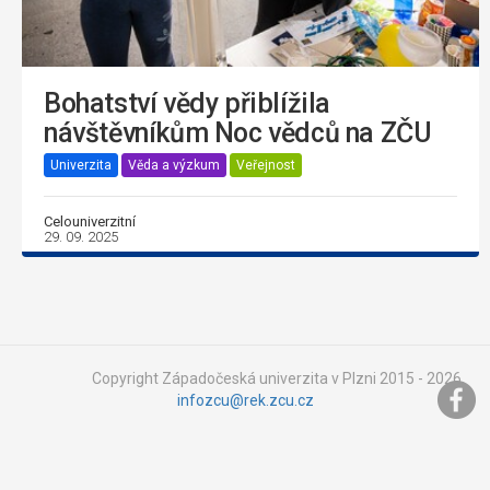
Bohatství vědy přiblížila
návštěvníkům Noc vědců na ZČU
Univerzita
Věda a výzkum
Veřejnost
Celouniverzitní
29. 09. 2025
Copyright Západočeská univerzita v Plzni 2015 - 2026,
infozcu@rek.zcu.cz