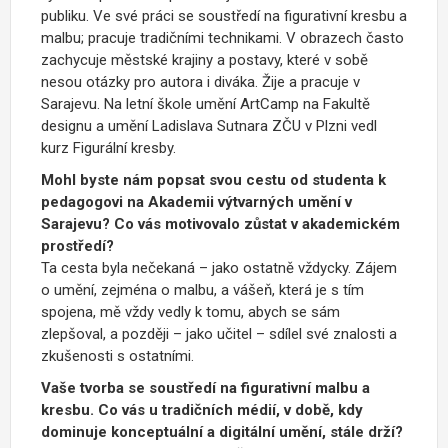
publiku. Ve své práci se soustředí na figurativní kresbu a
malbu; pracuje tradičními technikami. V obrazech často
zachycuje městské krajiny a postavy, které v sobě
nesou otázky pro autora i diváka. Žije a pracuje v
Sarajevu. Na letní škole umění ArtCamp na Fakultě
designu a umění Ladislava Sutnara ZČU v Plzni vedl
kurz Figurální kresby.
Mohl byste nám popsat svou cestu od studenta k
pedagogovi na Akademii výtvarných umění v
Sarajevu? Co vás motivovalo zůstat v akademickém
prostředí?
Ta cesta byla nečekaná – jako ostatně vždycky. Zájem
o umění, zejména o malbu, a vášeň, která je s tím
spojena, mě vždy vedly k tomu, abych se sám
zlepšoval, a později – jako učitel – sdílel své znalosti a
zkušenosti s ostatními.
Vaše tvorba se soustředí na figurativní malbu a
kresbu. Co vás u tradičních médií, v době, kdy
dominuje konceptuální a digitální umění, stále drží?