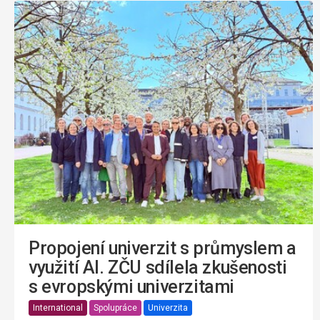
Propojení univerzit s průmyslem a
využití AI. ZČU sdílela zkušenosti
s evropskými univerzitami
International
Spolupráce
Univerzita