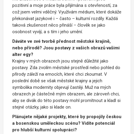
pozitivní a moje práce byla přijímána s otevřeností, za
což jsem velmi vděčný. Využívám médium, které dokáže
překonávat jazykové i – často – kulturní rozdíly. Každá
taková zkušenost něco přináší – člověk se jako
osobnost vyvíjí, a s tím i jeho umění.
Dáváte ve své tvorbě přednost městské krajině,
nebo přírodě? Jsou postavy z vašich obrazů vašimi
alter egy?
Krajiny v mých obrazech jsou stejně důležité jako
postavy. Zda zvolím městské prostředí nebo pohled do
přírody záleží na emocích, které chci zkoumat. V
poslední době se však městské krajiny a jejich
symbolika modernity objevují častěji. Muž na mých
obrazech je částečně mým obrazem, ale zároveň chci,
aby se divák do této postavy mohl promítnout a kladl si
stejné otázky, jako si klade on.
Plánujete nějaké projekty, které by propojily českou
a bosenskou uměleckou scénu? Vidíte potenciál
pro hlubší kulturní spolupráci?