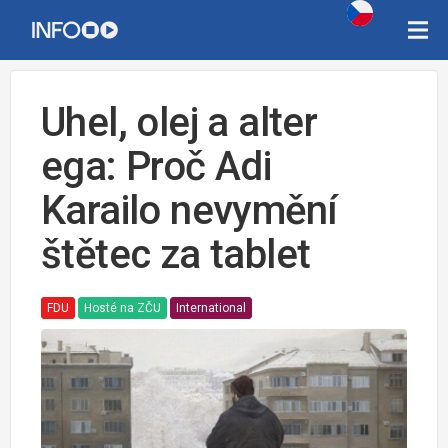
Uhel, olej a alter
ega: Proč Adi
Karailo nevymění
štětec za tablet
FDU
Hosté na ZČU
International