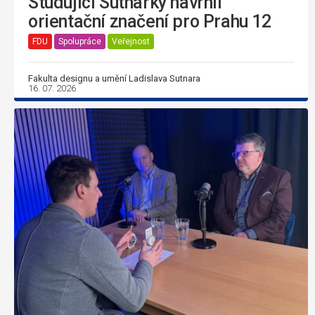
Studující Sutnarky navrhli
orientační značení pro Prahu 12
FDU
Spolupráce
Veřejnost
Fakulta designu a umění Ladislava Sutnara
16. 07. 2026