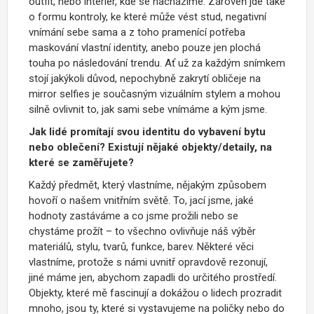
outfit, nebo interiér, kde se nacházíme. Zároveň jde také
o formu kontroly, ke které může vést stud, negativní
vnímání sebe sama a z toho pramenící potřeba
maskování vlastní identity, anebo pouze jen plochá
touha po následování trendu. Ať už za každým snímkem
stojí jakýkoli důvod, nepochybně zakrytí obličeje na
mirror selfies je současným vizuálním stylem a mohou
silně ovlivnit to, jak sami sebe vnímáme a kým jsme.
Jak lidé promítají svou identitu do vybavení bytu
nebo oblečení? Existují nějaké objekty/detaily, na
které se zaměřujete?
Každý předmět, který vlastníme, nějakým způsobem
hovoří o našem vnitřním světě. To, jací jsme, jaké
hodnoty zastáváme a co jsme prožili nebo se
chystáme prožít – to všechno ovlivňuje náš výběr
materiálů, stylu, tvarů, funkce, barev. Některé věci
vlastníme, protože s námi uvnitř opravdově rezonují,
jiné máme jen, abychom zapadli do určitého prostředí.
Objekty, které mě fascinují a dokážou o lidech prozradit
mnoho, jsou ty, které si vystavujeme na poličky nebo do