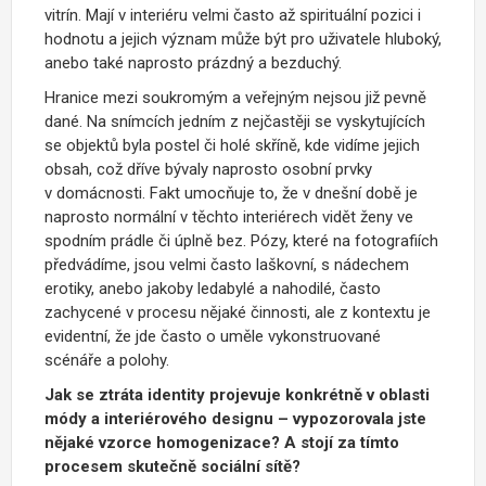
vitrín. Mají v interiéru velmi často až spirituální pozici i
hodnotu a jejich význam může být pro uživatele hluboký,
anebo také naprosto prázdný a bezduchý.
Hranice mezi soukromým a veřejným nejsou již pevně
dané. Na snímcích jedním z nejčastěji se vyskytujících
se objektů byla postel či holé skříně, kde vidíme jejich
obsah, což dříve bývaly naprosto osobní prvky
v domácnosti. Fakt umocňuje to, že v dnešní době je
naprosto normální v těchto interiérech vidět ženy ve
spodním prádle či úplně bez. Pózy, které na fotografiích
předvádíme, jsou velmi často laškovní, s nádechem
erotiky, anebo jakoby ledabylé a nahodilé, často
zachycené v procesu nějaké činnosti, ale z kontextu je
evidentní, že jde často o uměle vykonstruované
scénáře a polohy.
Jak se ztráta identity projevuje konkrétně v oblasti
módy a interiérového designu – vypozorovala jste
nějaké vzorce homogenizace? A stojí za tímto
procesem skutečně sociální sítě?