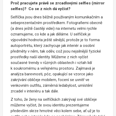
Proč pracujete právě se zrcadlovými selfies (mirror
selfies)?
Co se z nich dá vyčíst?
Selfíčka jsou dnes běžně používaným komunikačním a
sebeprezentačním prostředkem. Fotografiemi obecně
(a dnes ještě častěji videi) na internetu velmi rychle
oznamujeme, co kde a jak děláme. U selfíček je
výpovědní hodnota ještě silnější, protože je to forma
autoportrétu, který zachycuje jak interiér a osobní
předměty v něm, tak oděv, což jsou nejsilnější fyzické
prostředky naší identity. Můžeme z nich vyčíst
současné trendy v různých oblastech i vztah lidí
k soukromému a veřejnému prostoru. Zajímavá je
analýza barevnosti, póz, opakující se vzorce jako
zakrývání obličeje mobilem, focení se uvnitř ve
venkovním outfitu, záměrná ledabylost, umístění
zrcadel v interiéru a tak dále.
Z toho, že ženy na selfíčkách zakrývají své obličeje
můžeme vyčíst, že svou identitu prezentujeme
především skrze hmotné věci kolem sebe, ať už je to