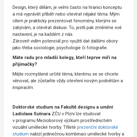
Design, který dělám, je velmi často na hranici konceptu
a má vyprávět příběh nebo otevírat nějaké téma. Mým
cílem je prakticky prezentovat fenomény, kterými se
zabývám, a otevírat diskusi. To, jestli pak změníme své
nastavení, je na každém z nás.
Zároveň vidím potenciál pro využití dat dalšími obory
jako třeba sociologie, psychologie či fotografie.
Máte radu pro mladší kolegy, kteří teprve míří na
přijímačky?
Mějte rozmyšlené určité téma, kterému se se chcete
věnovat, ale zůstaňte vždy otevření novým podnětům a
inspiracím.
Doktorské studium na Fakultě designu a umění
Ladislava Sutnara
ZČU v Plzni lze studovat
v programu Mezioborový výzkum prostřednictvím
vizuální umělecké tvorby. Tříleté
prezenční doktorské
studium
nabízí jedinečnou kombinaci umělecké tvorby a