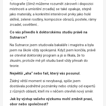
fotografie (čímž můžeme rozumět zároveň i dispozici
místnosti a umístění zrcadla) se také opakuje, stejně
jako materiály, a konkrétní interiérové prvky jako holé
skříně, zelené rostliny, kompozice obrazů, postele, rámy
zrcadel, osvětlení…
Co vás přivedlo k doktorskému studiu právě na
Sutnarce?
Na Sutnarce jsem studovala bakaláře i magistra a byla
jsem na škole vždy spokojená. Když jsem končila, právě
se otevíral doktorský program a já si říkala, že to
zkusím, protože mě při studiu bavil vždy přesah do
teorie.
Největší „aha“ nebo fail, který vás posunul.
Žádný větší moment si nevybavuji, spíše jsem
dostávala podnětné poznámky nebo otázky od expertů
z různých oblastí, kteří mi v něčem otevřeli nový směr.
Jak by výstup vašeho výzkumu mohl změnit praxi,
obor nebo společnost?