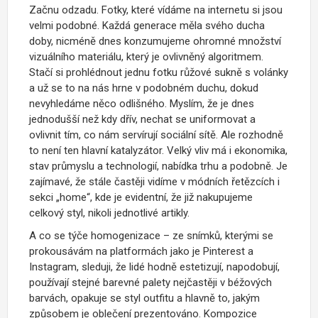
Začnu odzadu. Fotky, které vídáme na internetu si jsou
velmi podobné. Každá generace měla svého ducha
doby, nicméně dnes konzumujeme ohromné množství
vizuálního materiálu, který je ovlivněný algoritmem.
Stačí si prohlédnout jednu fotku růžové sukně s volánky
a už se to na nás hrne v podobném duchu, dokud
nevyhledáme něco odlišného. Myslím, že je dnes
jednodušší než kdy dřív, nechat se uniformovat a
ovlivnit tím, co nám servírují sociální sítě. Ale rozhodně
to není ten hlavní katalyzátor. Velký vliv má i ekonomika,
stav průmyslu a technologií, nabídka trhu a podobně. Je
zajímavé, že stále častěji vidíme v módních řetězcích i
sekci „home“, kde je evidentní, že již nakupujeme
celkový styl, nikoli jednotlivé artikly.
A co se týče homogenizace – ze snímků, kterými se
prokousávám na platformách jako je Pinterest a
Instagram, sleduji, že lidé hodně estetizují, napodobují,
používají stejné barevné palety nejčastěji v béžových
barvách, opakuje se styl outfitu a hlavně to, jakým
způsobem je oblečení prezentováno. Kompozice