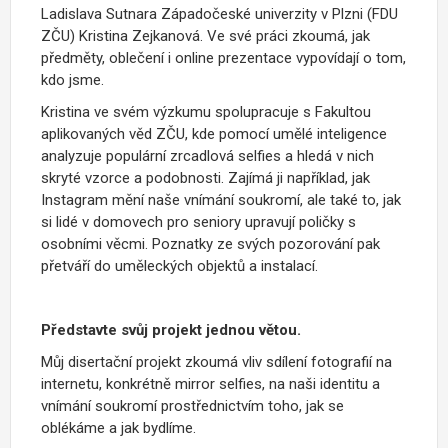
Ladislava Sutnara Západočeské univerzity v Plzni (FDU
ZČU) Kristina Zejkanová. Ve své práci zkoumá, jak
předměty, oblečení i online prezentace vypovídají o tom,
kdo jsme.
Kristina ve svém výzkumu spolupracuje s Fakultou
aplikovaných věd ZČU, kde pomocí umělé inteligence
analyzuje populární zrcadlová selfies a hledá v nich
skryté vzorce a podobnosti. Zajímá ji například, jak
Instagram mění naše vnímání soukromí, ale také to, jak
si lidé v domovech pro seniory upravují poličky s
osobními věcmi. Poznatky ze svých pozorování pak
přetváří do uměleckých objektů a instalací.
Představte svůj projekt jednou větou.
Můj disertační projekt zkoumá vliv sdílení fotografií na
internetu, konkrétně mirror selfies, na naši identitu a
vnímání soukromí prostřednictvím toho, jak se
oblékáme a jak bydlíme.