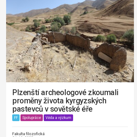
Plzenští archeologové zkoumali
proměny života kyrgyzských
pastevců v sovětské éře
FF
Spolupráce
Věda a výzkum
Fakulta filozofická