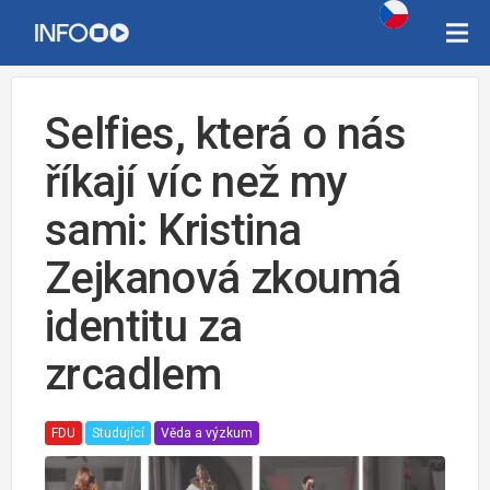
Selfies, která o nás
říkají víc než my
sami: Kristina
Zejkanová zkoumá
identitu za
zrcadlem
FDU
Studující
Věda a výzkum