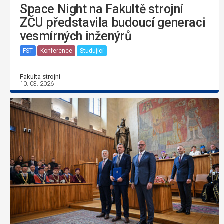
Space Night na Fakultě strojní
ZČU představila budoucí generaci
vesmírných inženýrů
FST
Konference
Studující
Fakulta strojní
10. 03. 2026