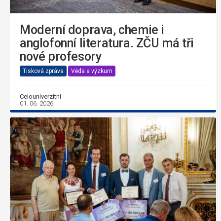
Moderní doprava, chemie i
anglofonní literatura. ZČU má tři
nové profesory
Tisková zpráva
Věda a výzkum
Celouniverzitní
01. 06. 2026