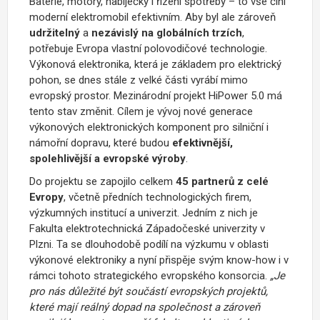
Baterie, motory, nabíječky i řízení spotřeby – to vše činí
moderní elektromobil efektivním. Aby byl ale zároveň
udržitelný
a
nezávislý na globálních trzích
,
potřebuje Evropa vlastní polovodičové technologie.
Výkonová elektronika, která je základem pro elektrický
pohon, se dnes stále z velké části vyrábí mimo
evropský prostor. Mezinárodní projekt HiPower 5.0 má
tento stav změnit. Cílem je vývoj nové generace
výkonových elektronických komponent pro silniční i
námořní dopravu, které budou
efektivnější,
spolehlivější a evropské výroby
.
Do projektu se zapojilo celkem
45 partnerů z celé
Evropy
, včetně předních technologických firem,
výzkumných institucí a univerzit. Jedním z nich je
Fakulta elektrotechnická Západočeské univerzity v
Plzni. Ta se dlouhodobě podílí na výzkumu v oblasti
výkonové elektroniky a nyní přispěje svým know-how i v
rámci tohoto strategického evropského konsorcia.
„Je
pro nás důležité být součástí evropských projektů,
které mají reálný dopad na společnost a zároveň