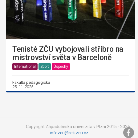
Tenisté ZČU vybojovali stříbro na
mistrovství světa v Barceloně
International
Sport
Úspěchy
Fakulta pedagogická
25. 11. 2025
Copyright Západočeská univerzita v Plzni 2015 - 2026,
infozcu@rek.zcu.cz