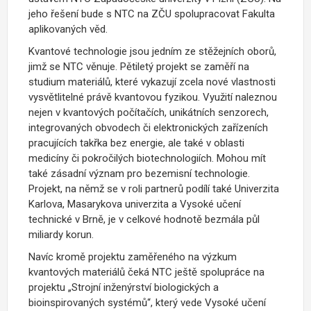
jeho řešení bude s NTC na ZČU spolupracovat Fakulta
aplikovaných věd.
Kvantové technologie jsou jedním ze stěžejních oborů,
jimž se NTC věnuje. Pětiletý projekt se zaměří na
studium materiálů, které vykazují zcela nové vlastnosti
vysvětlitelné právě kvantovou fyzikou. Využití naleznou
nejen v kvantových počítačích, unikátních senzorech,
integrovaných obvodech či elektronických zařízeních
pracujících takřka bez energie, ale také v oblasti
medicíny či pokročilých biotechnologiích. Mohou mít
také zásadní význam pro bezemisní technologie.
Projekt, na němž se v roli partnerů podílí také Univerzita
Karlova, Masarykova univerzita a Vysoké učení
technické v Brně, je v celkové hodnotě bezmála půl
miliardy korun.
Navíc kromě projektu zaměřeného na výzkum
kvantových materiálů čeká NTC ještě spolupráce na
projektu „Strojní inženýrství biologických a
bioinspirovaných systémů“, který vede Vysoké učení