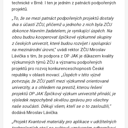
technické v Brně. I ten je jedním z patnácti podpořených
projektů.
„To, že se mezi patnáct podpořených projektů dostaly
dva s účastí ZČU, přičemž u jednoho z nich byla ZČU
dokonce hlavním žadatelem, je vynikající úspěch.
Na
obou budou kooperovat špičkové výzkumné skupiny
z českých univerzit, které budou rozvíjet i spolupráci
na mezinárodní úrovni,
“ uvádí rektor ZČU Miroslav
Lávička s tím, že podpora z OP JAK je důkazem kvality
výzkumných týmů ZČU a významu podpořených
projektů pro rozvoj konkurenceschopnosti České
republiky v oblasti inovací.
„Úspěch v této výzvě
potvrzuje, že ZČU patří mezi výzkumně orientované
univerzity, a s ohledem na prestiž, kterou řešení
projektů OP JAK Špičkový výzkum univerzitě přináší, je
výsledek nepochybně skvělou zprávou pro všechny
naše součásti. Děkuji všem, kteří se o to zasloužili,“
dodává Miroslav Lávička.
„
Projekt Kvantové materiály pro aplikace v udržitelných
technologiích stojí na světově uznávaném odborníkovi