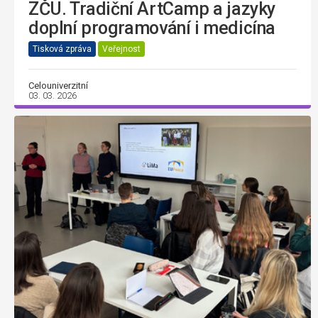
ZČU. Tradiční ArtCamp a jazyky
doplní programování i medicína
Tisková zpráva
Veřejnost
Celouniverzitní
03. 03. 2026