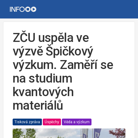
ZČU uspěla ve
výzvě Špičkový
výzkum. Zaměří se
na studium
kvantových
materiálů
Tisková zpráva
Úspěchy
Věda a výzkum