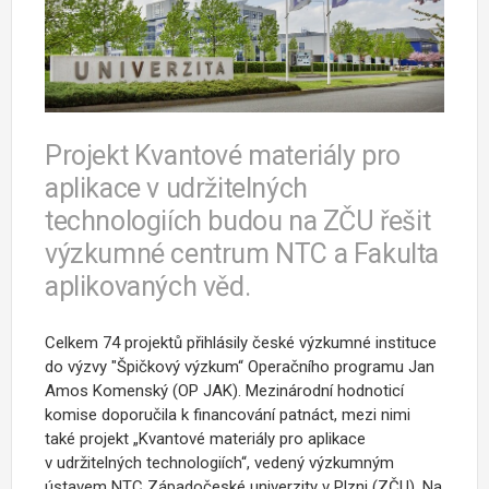
Projekt Kvantové materiály pro
aplikace v udržitelných
technologiích budou na ZČU řešit
výzkumné centrum NTC a Fakulta
aplikovaných věd.
Celkem 74 projektů přihlásily české výzkumné instituce
do výzvy "Špičkový výzkum“ Operačního programu Jan
Amos Komenský (OP JAK). Mezinárodní hodnoticí
komise doporučila k financování patnáct, mezi nimi
také projekt „Kvantové materiály pro aplikace
v udržitelných technologiích“, vedený výzkumným
ústavem NTC Západočeské univerzity v Plzni (ZČU). Na