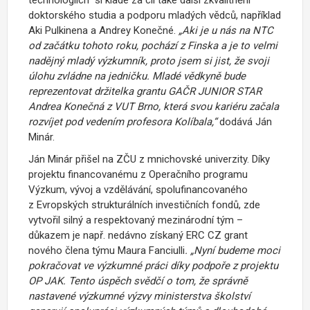
doktorského studia a podporu mladých vědců, například
Aki Pulkinena a Andrey Konečné.
„Aki je u nás na NTC
od začátku tohoto roku, pochází z Finska a je to velmi
nadějný mladý výzkumník, proto jsem si jist, že svoji
úlohu zvládne na jedničku. Mladé vědkyně bude
reprezentovat držitelka grantu GAČR JUNIOR STAR
Andrea Konečná z VUT Brno, která svou kariéru začala
rozvíjet pod vedením profesora Kolíbala,“
dodává Ján
Minár.
Ján Minár přišel na ZČU z mnichovské univerzity. Díky
projektu financovanému z Operačního programu
Výzkum, vývoj a vzdělávání, spolufinancovaného
z Evropských strukturálních investičních fondů, zde
vytvořil silný a respektovaný mezinárodní tým –
důkazem je např. nedávno získaný ERC CZ grant
nového člena týmu Maura Fanciulli
. „Nyní budeme moci
pokračovat ve výzkumné práci díky podpoře z projektu
OP JAK. Tento úspěch svědčí o tom, že správně
nastavené výzkumné výzvy ministerstva školství