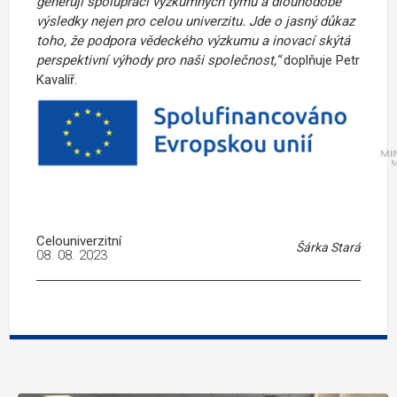
generují spolupráci výzkumných týmů a dlouhodobé
výsledky nejen pro celou univerzitu. Jde o jasný důkaz
toho, že podpora vědeckého výzkumu a inovací skýtá
perspektivní výhody pro naši společnost,“
doplňuje Petr
Kavalíř.
Celouniverzitní
Šárka Stará
08. 08. 2023