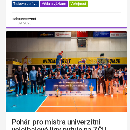
Tisková zpráva
Věda a výzkum
Veřejnost
Celouniverzitní
11. 09. 2025
Pohár pro mistra univerzitní
volejbalové ligy putuje na ZČU