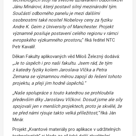
Jánu Minárovi, který postavil silný mezinárodní tým.
Součástí odborného panelu je mezi dalšími
osobnostmi také nositel Nobelovy ceny za fyziku
Andre K. Geim z University of Manchester. Projekt
významně posiluje postavení celého regionu v rámci
evropského výzkumného prostoru,
“ říká ředitel NTC
Petr Kavalíř.
Děkan Fakulty aplikovaných věd Miloš Železný dodává:
„Je to úspěch i pro naši fakultu. Jsem rád, že tým
z katedry fyziky kolem Jaroslava Vlčka a Petra
Zemana se významnou měrou zapojí do řešení tohoto
projektu, a přeji jim hodně úspěchů.“
„Naše spolupráce s touto katedrou se prohloubila
především díky Jaroslavu Vlčkovi. Dosud jsme ale síly
spojovali jen v menších projektech, proto je skvělé, že
se před námi rýsuje takto velká příležitost,“
říká Ján
Minár.
Projekt „Kvantové materiály pro aplikace v udržitelných
technologiích“ si klade za cíl také další zkvalitnění