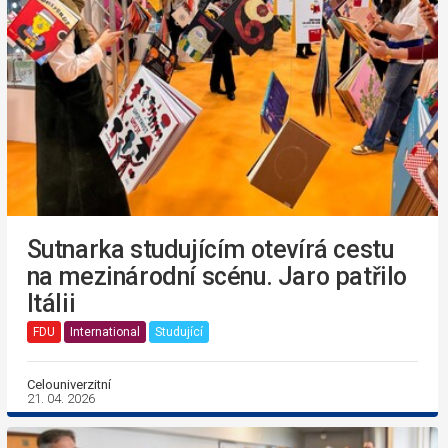
Sutnarka studujícím otevírá cestu
na mezinárodní scénu. Jaro patřilo
Itálii
FDU
International
Studující
Celouniverzitní
21. 04. 2026