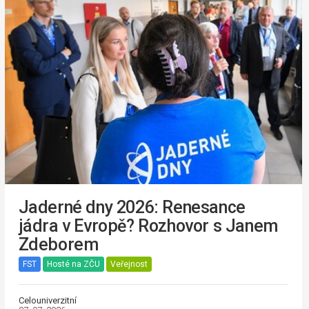
Jaderné dny 2026: Renesance
jádra v Evropě? Rozhovor s Janem
Zdeborem
FST
Hosté na ZČU
Veřejnost
Celouniverzitní