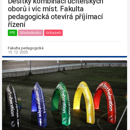
Desítky kombinací učitelských
oborů i víc míst. Fakulta
pedagogická otevírá příjímací
řízení
FPE
Středoškoláci
Uchazeči
Fakulta pedagogická
15. 12. 2025