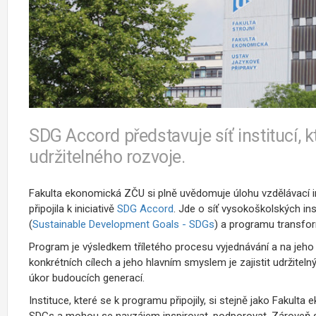
SDG Accord představuje síť institucí, 
udržitelného rozvoje.
Fakulta ekonomická ZČU si plně uvědomuje úlohu vzdělávací ins
připojila k iniciativě
SDG Accord
. Jde o síť vysokoškolských ins
(
Sustainable Development Goals - SDGs
) a programu transform
Program je výsledkem tříletého procesu vyjednávání a na jeho 
konkrétních cílech a jeho hlavním smyslem je zajistit udržitelný
úkor budoucích generací.
Instituce, které se k programu připojily, si stejně jako Fakulta
SDGs a mohou se navzájem inspirovat, podporovat. Zároveň se 