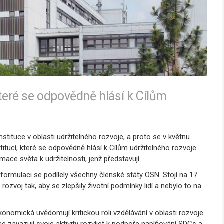
které se odpovědně hlásí k Cílům
tituce v oblasti udržitelného rozvoje, a proto se v květnu
titucí, které se odpovědně hlásí k Cílům udržitelného rozvoje
ace světa k udržitelnosti, jenž představují.
formulaci se podílely všechny členské státy OSN. Stojí na 17
 rozvoj tak, aby se zlepšily životní podmínky lidí a nebylo to na
 ekonomická uvědomují kritickou roli vzdělávání v oblasti rozvoje
zavazují svoje aktivity rozvíjet k podpoře naplňování SDGs a