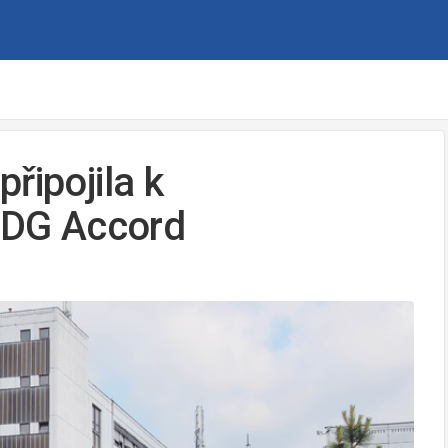
řipojila k
 SDG Accord