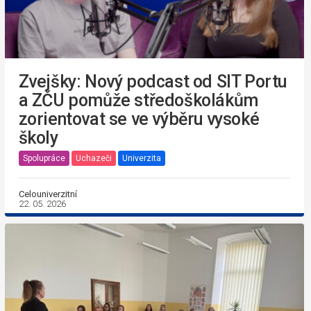
Zvejšky: Nový podcast od SIT Portu
a ZČU pomůže středoškolákům
zorientovat se ve výběru vysoké
školy
Spolupráce
Uchazeči
Univerzita
Celouniverzitní
22. 05. 2026