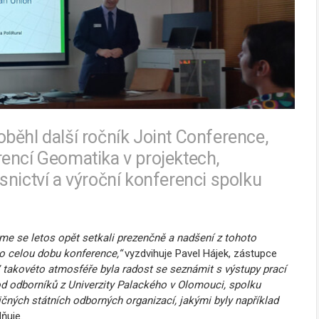
roběhl další ročník Joint Conference,
encí Geomatika v projektech,
snictví a výroční konferenci spolku
sme se letos opět setkali prezenčně a nadšení z tohoto
o celou dobu konference,“
vyzdvihuje Pavel Hájek, zástupce
 takovéto atmosféře byla radost se seznámit s výstupy prací
 od odborníků z Univerzity Palackého v Olomouci, spolku
ličných státních odborných organizací, jakými byly například
ňuje.