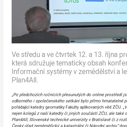
Ve středu a ve čtvrtek 12. a 13. října p
která sdružuje tematicky obsah konfer
Informační systémy v zemědělství a le
Plan4All.
„Po předchozích ročnících přesunutých do online prostředí j
odborného i společenského setkání bylo přímo hmatatelné p
pořádající katedry geomatiky Fakulty aplikovaných věd ZČU.
„V
nejen kolegů z naší katedry či jiných součástí ZČU, ale také
Plan4All, Slovenské technické univerzity v Bratislavě či z roz
Český úřad zeměměřický a katastrální či Národní archiv,“
dopl