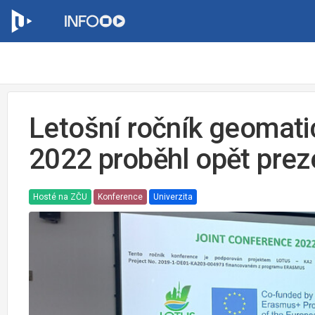
Letošní ročník geomati
2022 proběhl opět pre
Hosté na ZČU
Konference
Univerzita