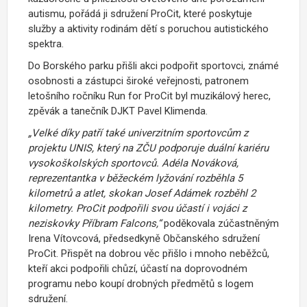
autismu, pořádá ji sdružení ProCit, které poskytuje
služby a aktivity rodinám dětí s poruchou autistického
spektra.
Do Borského parku přišli akci podpořit sportovci, známé
osobnosti a zástupci široké veřejnosti, patronem
letošního ročníku Run for ProCit byl muzikálový herec,
zpěvák a tanečník DJKT Pavel Klimenda.
„Velké díky patří také univerzitním sportovcům z
projektu UNIS, který na ZČU podporuje duální kariéru
vysokoškolských sportovců. Adéla Nováková,
reprezentantka v běžeckém lyžování rozběhla 5
kilometrů a atlet, skokan Josef Adámek rozběhl 2
kilometry. ProCit podpořili svou účastí i vojáci z
neziskovky Příbram Falcons,“
poděkovala zúčastněným
Irena Vítovcová, předsedkyně Občanského sdružení
ProCit. Přispět na dobrou věc přišlo i mnoho neběžců,
kteří akci podpořili chůzí, účastí na doprovodném
programu nebo koupí drobných předmětů s logem
sdružení.