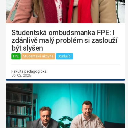
Studentská ombudsmanka FPE: I
zdánlivě malý problém si zaslouží
být slyšen
FPE
Studentská aktivita
Studující
Fakulta pedagogická
06. 02. 2026