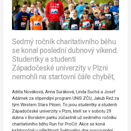
Sedmý ročník charitativního běhu
se konal poslední dubnový víkend.
Studentky a studenti
Západočeské univerzity v Plzni
nemohli na startovní čáře chybět,
Adéla Nováková, Anna Suráková, Linda Suchá a Josef
Adámek za stipendijní program UNIS ZČU, Jakub Rež za
tým Western Stars Pilsen. To jsou studentky a studenti
Západočeské univerzity v Plzni, kteří se v sobotu 29.
dubna v Borském parku zúčastnili už sedmého ročníku
charitativního běhu Run for ProCit. Akce se koná
každoročně u příležitosti Světového dne porozumění