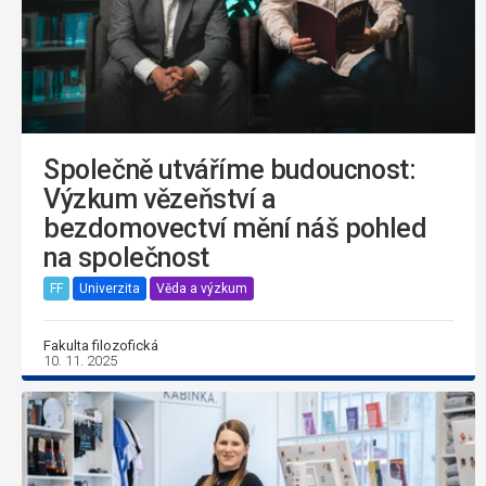
Společně utváříme budoucnost:
Výzkum vězeňství a
bezdomovectví mění náš pohled
na společnost
FF
Univerzita
Věda a výzkum
Fakulta filozofická
10. 11. 2025