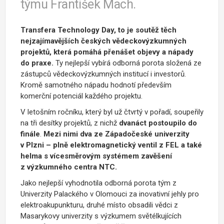
týmu František Mach.
Transfera Technology Day, to je soutěž těch
nejzajímavějších českých vědeckovýzkumných
projektů, která pomáhá přenášet objevy a nápady
do praxe.
Ty nejlepší vybírá odborná porota složená ze
zástupců vědeckovýzkumných institucí i investorů.
Kromě samotného nápadu hodnotí především
komerční potenciál každého projektu.
V letošním ročníku, který byl už čtvrtý v pořadí, soupeřily
na tři desítky projektů, z nichž
dvanáct postoupilo do
finále
.
Mezi nimi dva ze Západočeské univerzity
v Plzni – plně elektromagnetický ventil z FEL a také
helma s vícesměrovým systémem zavěšení
z výzkumného centra NTC.
Jako nejlepší vyhodnotila odborná porota tým z
Univerzity Palackého v Olomouci za inovativní jehly pro
elektroakupunkturu, druhé místo obsadili vědci z
Masarykovy univerzity s výzkumem světélkujících