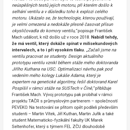
neúspěšných testů jejich motoru, při kterém došlo k
selhání ventilu a v důsledku toho k explozi celého
motoru. Ukázalo se, že technologie, kterou používají,
je velmi omezená a nedokáže přesně časovat přísun
okysličovadla do komory ventilu,“
popisuje František
Mach událost, k níž došlo už v roce 2018.
Nabídl tehdy,
že má ventil, který dokáže spínat v milisekundových
intervalech, a to i při vysokém tlaku.
„Začali jsme na
ventilu pracovat se studenty. Design aktuálního
prototypu ventilu vznikl během stáže mého doktoranda
Jiřího Kuthana na USC. Optimalizaci návrhu pak pod
vedením mého kolegy Lukáše Adama, který je
expertem na genetické algoritmy, řešil doktorand Karel
Pospíšil v rámci stáže na SUSTech v Číně,“
přibližuje
František Mach. Vývoj prototypu pak probíhal v rámci
projektu TAČR s průmyslovým partnerem – společností
PEVEKO. Na testování se přitom opět podíleli především
studenti – Martin Vítek, Jiří Kuthan, Martin Juřík a také
student Matematicko-fyzikální fakulty UK Marek
Seltenhofer, který s týmem FEL ZČU dlouhodobě