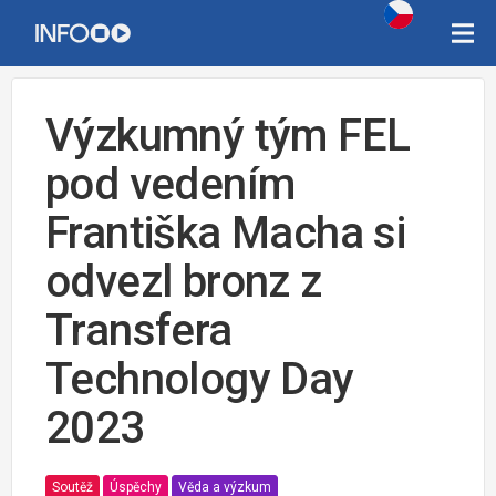
Výzkumný tým FEL
pod vedením
Františka Macha si
odvezl bronz z
Transfera
Technology Day
2023
Soutěž
Úspěchy
Věda a výzkum