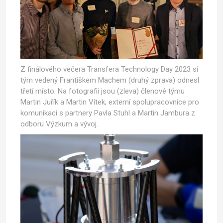
Z finálového večera Transfera Technology Day 2023 si
tým vedený Františkem Machem (druhý zprava) odnesl
třetí místo. Na fotografii jsou (zleva) členové týmu
Martin Juřík a Martin Vítek, externí spolupracovnice pro
komunikaci s partnery Pavla Stuhl a Martin Jambura z
odboru Výzkum a vývoj.