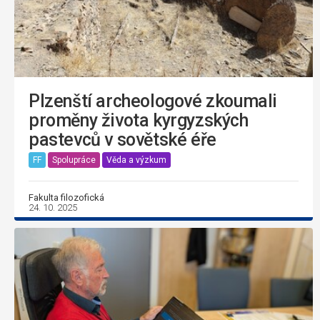
Plzenští archeologové zkoumali
proměny života kyrgyzských
pastevců v sovětské éře
FF
Spolupráce
Věda a výzkum
Fakulta filozofická
24. 10. 2025