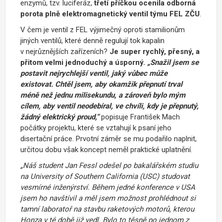
enzymů, tzv. luciferáz,
třetí příčkou ocenila odborná
porota plně
elektromagnetický ventil týmu FEL ZČU
.
V čem je ventil z FEL výjimečný oproti stamilionům
jiných ventilů, které denně regulují tok kapalin
v nejrůznějších zařízeních?
Je super rychlý, přesný, a
přitom velmi jednoduchý a úsporný.
„Snažil jsem se
postavit nejrychlejší ventil, jaký vůbec může
existovat. Chtěl jsem, aby okamžik přepnutí trval
méně než jednu milisekundu, a zároveň bylo mým
cílem, aby ventil neodebíral, ve chvíli, kdy je přepnutý,
žádný elektrický proud,“
popisuje František Mach
počátky projektu, které se vztahují k psaní jeho
disertační práce. Prvotní záměr se mu podařilo naplnit,
určitou dobu však koncept neměl praktické uplatnění.
„Náš student Jan Fessl odešel po bakalářském studiu
na University of Southern California (USC) studovat
vesmírné inženýrství. Během jedné konference v USA
jsem ho navštívil a měl jsem možnost prohlédnout si
tamní laboratoř na stavbu raketových motorů, kterou
Honza v té době již vedl. Bylo to těsně po jednom z