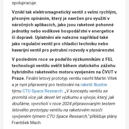
spolupracuje.
Vznikl tak elektromagnetický ventil s velmi rychlým,
přesným spínáním, který je navržen pro využití v
náročných aplikacích, jako jsou raketové pohonné
jednotky nebo vodíkové hospodářství v energetice
či dopravě. Uplatnění ale nalezne například také
jako regulační ventil pro chladící techniku nebo
havarijní ventil pro potrubní rozvody v plynárenství.
V posledním roce se podařilo výzkumníkům z FEL
technologii ventilu ověřit během statického zážehu
hybridního raketového motoru vyvíjeném na ČVUT v
Praze.
Finální letový prototyp ventilu navrhl Martin Vítek
a je nyní připravený pro testování na
raketě Illustrie
týmu
CTU Space Research
.
„V konceptu ventilu se
promítá více jak deset let výzkumu a vývoje, který, jak
doufáme, vyvrcholí v roce 2024 připravovaným testem
letového prototypu ventilu na raketovém nosiči
vyvíjeném týmem CTU Space Research,“
přibližuje plány
František Mach.