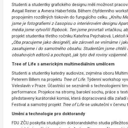
Studenti a studentky grafického designu měli možnost pracov
Avigail Reiner a Avnera Haberfelda. Během čtyřdenního work
propojením rozdílných tiskovin do fungujícího celku.
„Knihu Me
jsme je fotografiemi z časopisu o interiérovém designu Apa
média jsme vytvořili flipbook. Ten jsme provrtali vrtačkou, aby
projekt studentka třetího ročníku Kateřina Pejchalová. Lektoři 
„Oba pracujeme jako designéři, ale zároveň se vnímáme i jak
zasahujeme i do samotného obsahu. Studentům jsme chtěli na
obsahových editorů a pochopit, jak tyto dvě roviny vzájemně s
Tree of Life s americkým multimediálním umělcem
Studenti a studentky katedry audiovize, zejména oboru Multi
Peterem Billem na projektu
Tree of Life
. Týdenní workshop vyvr
Veleslavín v Praze. Účastníci se seznámili s technologiemi tim
performance. Projekce na stromy, barokní sochu, práce s tex
představeny kurátorské komisi, která dopracovaná díla zařadí 
Festival a samotný projekt
Tree of Life
se uskuteční v červnu
Umění a technologie pro doktorandy
FDU ZČU poskytla studujícím doktorandského studia příležitost 