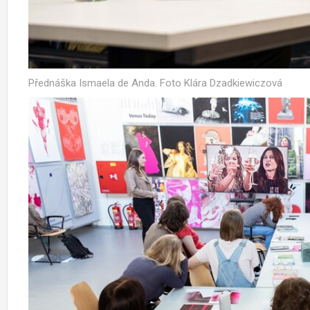
Přednáška Ismaela de Anda. Foto Klára Dzadkiewiczová