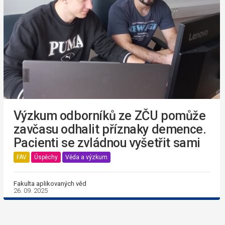
Výzkum odborníků ze ZČU pomůže
zavčasu odhalit příznaky demence.
Pacienti se zvládnou vyšetřit sami
FAV
Úspěchy
Věda a výzkum
Fakulta aplikovaných věd
26. 09. 2025