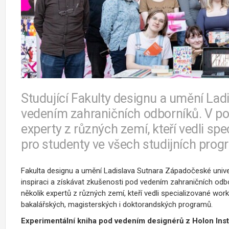
Studující Fakulty designu a umění Lad
vedením zahraničních odborníků. V pos
experty z různých zemí, kteří vedli s
pro studenty ve všech studijních pro
Fakulta designu a umění Ladislava Sutnara Západočeské univerzi
inspiraci a získávat zkušenosti pod vedením zahraničních odbo
několik expertů z různých zemí, kteří vedli specializované wor
bakalářských, magisterských i doktorandských programů.
Experimentální kniha pod vedením designérů z Holon Inst