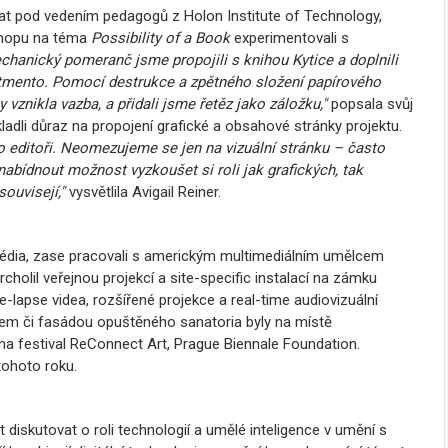
at pod vedením pedagogů z Holon Institute of Technology,
shopu na téma
Possibility of a Book
experimentovali s
chanický pomeranč jsme propojili s knihou Kytice a doplnili
rtmento. Pomocí destrukce a zpětného složení papírového
 vznikla vazba, a přidali jsme řetěz jako záložku,"
popsala svůj
kladli důraz na propojení grafické a obsahové stránky projektu.
o editoři. Neomezujeme se jen na vizuální stránku – často
bídnout možnost vyzkoušet si roli jak grafických, tak
ouvisejí,"
vysvětlila Avigail Reiner.
média, zase pracovali s americkým multimediálním umělcem
cholil veřejnou projekcí a site-specific instalací na zámku
e-lapse videa, rozšířené projekce a real-time audiovizuální
tem či fasádou opuštěného sanatoria byly na místě
na festival ReConnect Art, Prague Biennale Foundation.
 tohoto roku.
diskutovat o roli technologií a umělé inteligence v umění s