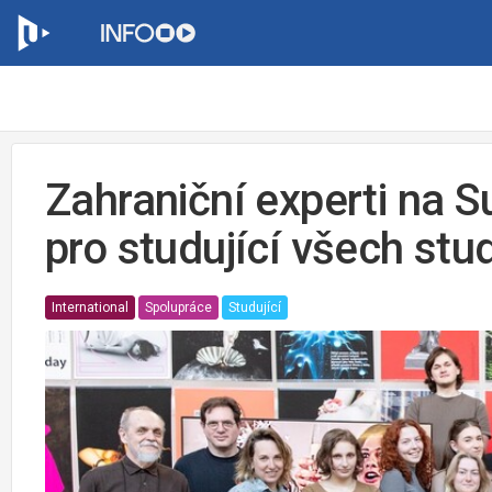
Zahraniční experti na 
pro studující všech stu
International
Spolupráce
Studující