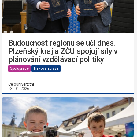
Budoucnost regionu se učí dnes.
Plzeňský kraj a ZČU spojují síly v
plánování vzdělávací politiky
Spolupráce
Tisková zpráva
Celouniverzitní
23. 01. 2026