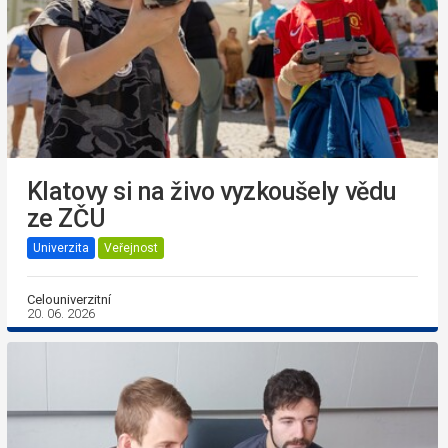
Klatovy si na živo vyzkoušely vědu
ze ZČU
Univerzita
Veřejnost
Celouniverzitní
20. 06. 2026