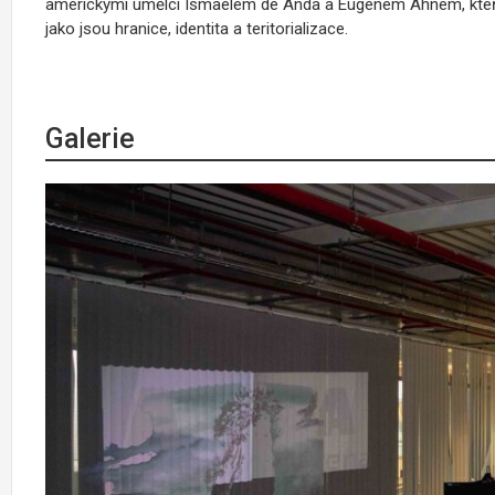
americkými umělci Ismaelem de Anda a Eugenem Ahnem, kteří 
jako jsou hranice, identita a teritorializace.
Galerie