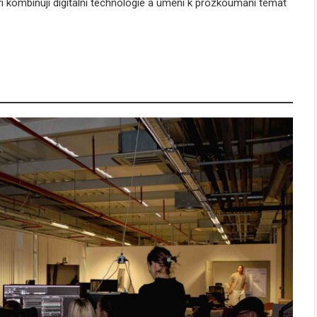
kombinují digitální technologie a umění k prozkoumání témat