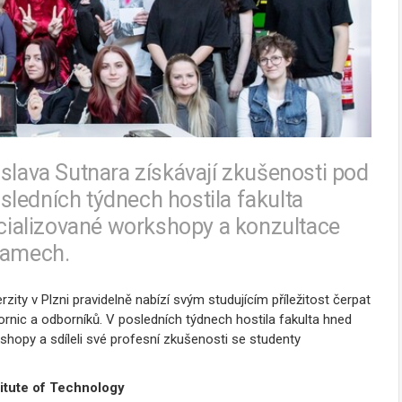
islava Sutnara získávají zkušenosti pod
ledních týdnech hostila fakulta
pecializované workshopy a konzultace
gramech.
ty v Plzni pravidelně nabízí svým studujícím příležitost čerpat
rnic a odborníků. V posledních týdnech hostila fakulta hned
kshopy a sdíleli své profesní zkušenosti se studenty
itute of Technology