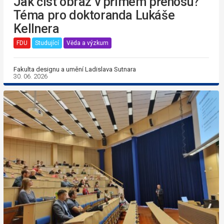
Jak číst obraz v přímém přenosu?
Téma pro doktoranda Lukáše
Kellnera
FDU
Studující
Věda a výzkum
Fakulta designu a umění Ladislava Sutnara
30. 06. 2026