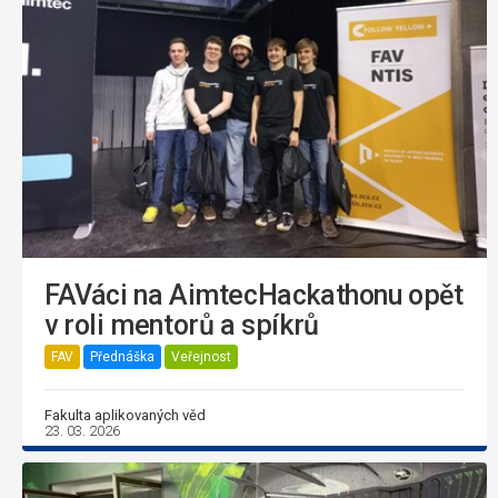
FAVáci na AimtecHackathonu opět
v roli mentorů a spíkrů
FAV
Přednáška
Veřejnost
Fakulta aplikovaných věd
23. 03. 2026