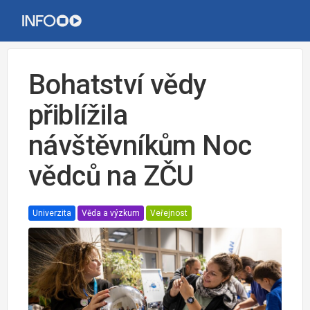
Bohatství vědy
přiblížila
návštěvníkům Noc
vědců na ZČU
Univerzita
Věda a výzkum
Veřejnost