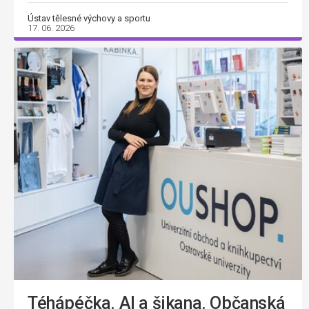
Ústav tělesné výchovy a sportu
17. 06. 2026
Téhápéčka. AI a šikana. Občanská