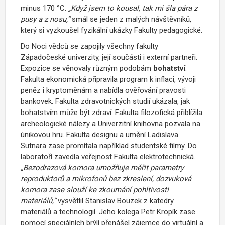
minus 170 °C.
„Když jsem to kousal, tak mi šla pára z
pusy a z nosu,“
smál se jeden z malých návštěvníků,
který si vyzkoušel fyzikální ukázky Fakulty pedagogické.
Do Noci vědců se zapojily všechny fakulty
Západočeské univerzity, její součásti i externí partneři.
Expozice se věnovaly různým podobám
bohatství
.
Fakulta ekonomická připravila program k inflaci, vývoji
peněz i kryptoměnám a nabídla ověřování pravosti
bankovek. Fakulta zdravotnických studií ukázala, jak
bohatstvím může být zdraví. Fakulta filozofická přiblížila
archeologické nálezy a Univerzitní knihovna pozvala na
únikovou hru. Fakulta designu a umění Ladislava
Sutnara zase promítala například studentské filmy. Do
laboratoří zavedla veřejnost Fakulta elektrotechnická.
„Bezodrazová komora umožňuje měřit parametry
reproduktorů a mikrofonů bez zkreslení, dozvuková
komora zase slouží ke zkoumání pohltivosti
materiálů,“
vysvětlil Stanislav Bouzek z katedry
materiálů a technologií. Jeho kolega Petr Kropík zase
pomocí speciálních brýlí přenášel zájemce do virtuální a