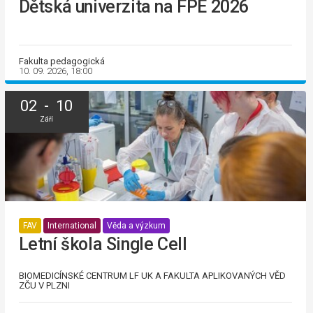
Dětská univerzita na FPE 2026
Fakulta pedagogická
10. 09. 2026, 18:00
02 - 10
Září
FAV
International
Věda a výzkum
Letní škola Single Cell
BIOMEDICÍNSKÉ CENTRUM LF UK A FAKULTA APLIKOVANÝCH VĚD
ZČU V PLZNI