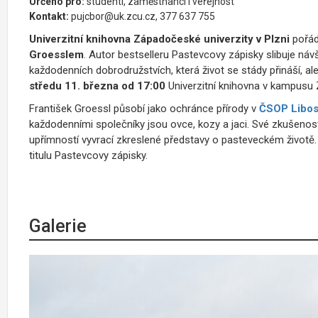
Určeno pro:
studenti, zaměstnanci i veřejnost
Kontakt:
pujcbor@uk.zcu.cz, 377 637 755
Univerzitní knihovna Západočeské univerzity v Plzni
pořád
Groesslem
. Autor bestselleru Pastevcovy zápisky slibuje návš
každodenních dobrodružstvích, která život se stády přináší, al
středu 11. března od 17:00
Univerzitní knihovna v kampusu 
František Groessl působí jako ochránce přírody v
ČSOP Libos
každodenními společníky jsou ovce, kozy a jaci. Své zkušenost
upřímností vyvrací zkreslené představy o pasteveckém životě. 
titulu Pastevcovy zápisky.
Galerie