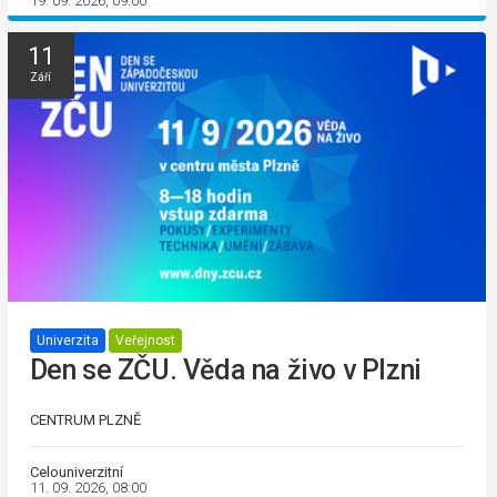
19. 09. 2026, 09:00
11
Září
Univerzita
Veřejnost
Den se ZČU. Věda na živo v Plzni
CENTRUM PLZNĚ
Celouniverzitní
11. 09. 2026, 08:00