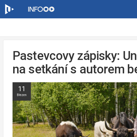
Pastevcovy zápisky: Uni
na setkání s autorem b
11
Březen