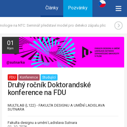
Články
Pozvánky
nologie na NTC: Seminář představí model pro detekci zápalu plic
01
Říjen
FDU
Konference
Studující
Druhý ročník Doktorandské
konference na FDU
MULTILAB (L122) - FAKULTA DESIGNU A UMĚNÍ LADISLAVA
SUTNARA
Fakulta designu a umění Ladislava Sutnara
01. 10. 2026