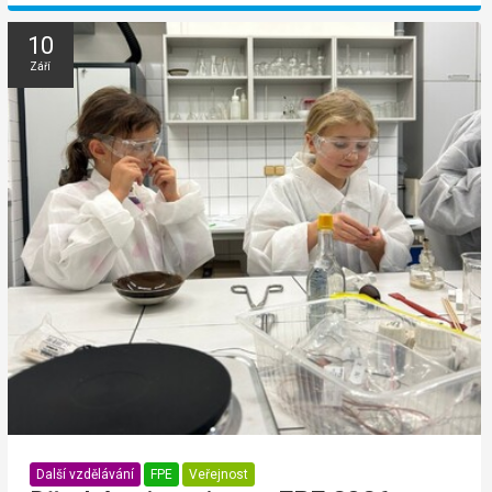
10
Září
Další vzdělávání
FPE
Veřejnost