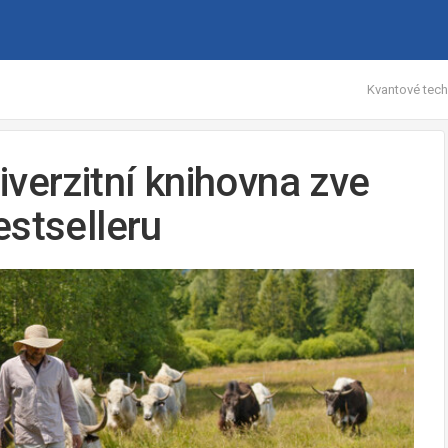
Kvantové tech
verzitní knihovna zve
estselleru