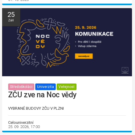
25
Září
Středoškoláci
Univerzita
Veřejnost
ZČU zve na Noc vědy
VYBRANÉ BUDOVY ZČU V PLZNI
Celouniverzitní
25. 09. 2026, 17:00