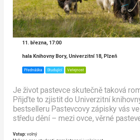
11. března, 17:00
hala Knihovny Bory, Univerzitní 18, Plzeň
Přednáška
Studující
Veřejnost
Je život pastevce skutečně taková ro
Přijďte to zjistit do Univerzitní kniho
bestselleru Pastevcovy zápisky vás v
středu dění – mezi ovce, věrné pasteve
Vstup:
volný