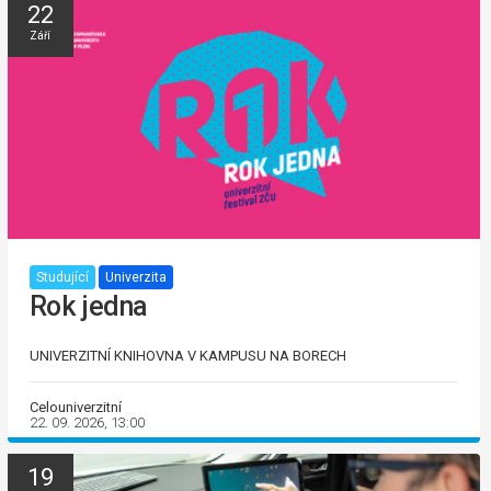
22
Září
Studující
Univerzita
Rok jedna
UNIVERZITNÍ KNIHOVNA V KAMPUSU NA BORECH
Celouniverzitní
22. 09. 2026, 13:00
19