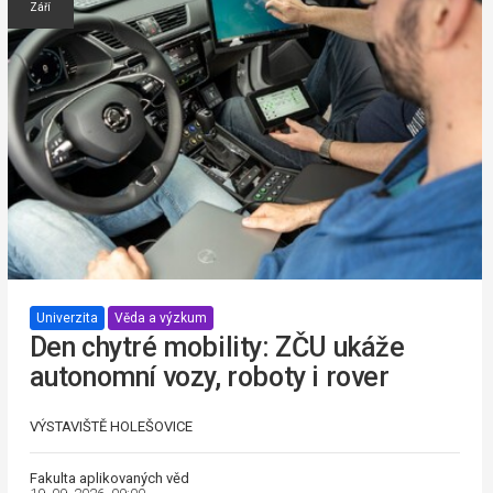
Září
Univerzita
Věda a výzkum
Den chytré mobility: ZČU ukáže
autonomní vozy, roboty i rover
VÝSTAVIŠTĚ HOLEŠOVICE
Fakulta aplikovaných věd