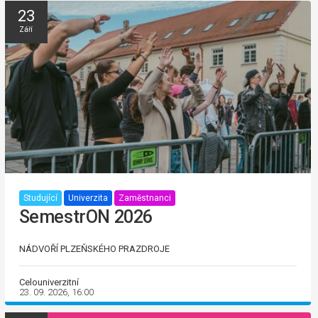
23
Září
Studující
Univerzita
Zaměstnanci
SemestrON 2026
NÁDVOŘÍ PLZEŇSKÉHO PRAZDROJE
Celouniverzitní
23. 09. 2026, 16:00