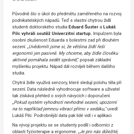
Původně šlo o úkol do předmětu zaměřeného na rozvoj
podnikatelských nápadů. Teď s vlastní chytrou židlí
studenti doktorského studia
Eduard Šuster
a
Lukáš
Pilc vyhráli soutěž Univerzitní startup.
Impulzem byla
osobní zkušenost Eduarda s bolestmi zad při dlouhém
sezení. „
Uvědomili jsme si, že většina židlí řeší
ergonomii jen pasivně. My chceme, aby židle člověku
aktivně pomáhala sedět správně
,“ popsali základní
myšlenku projektu. Nápad dál rozvíjeli během dalšího
studia.
Chytrá židle využívá senzory, které sledují polohu těla při
sezení. Data následně vyhodnocuje software a uživatel
tak získává přehled o svých návycích i doporučení.
„Pokud systém vyhodnotí nevhodné sezení, upozorní
na to například jemnou vibrací přímo v sedáku,"
uvedl
Lukáš Pilc. Podrobnější data pak lidé vidí i v aplikaci.
Na vývoji projektu se se studenty podílí i odborníci z
oblasti fyzioterapie a ergonomie. „
Je pro nás důležité,