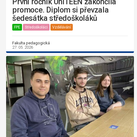
První ročník UniTEEN zakončila
promoce. Diplom si převzala
šedesátka středoškoláků
FPE
Středoškoláci
Vzdělávání
Fakulta pedagogická
27. 05. 2026