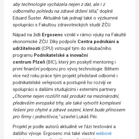
aby technologie vycházela nejen z dat, ale i z
odborného pohledu na zdravé držení těla
,“ doplnil
Eduard Šuster. Aktuálně tak jednají také o výzkumné
spolupráci s Fakultou zdravotnických studií ZČU.
Nápad na židli
Ergosenc
vznikl v rámci výuky na Fakultě
ekonomické ZČU. Díky podpoře
Centra podnikání a
udržitelnosti
(CPU) vstoupil tým do inkubačního
programu
Podnikatelské a inovační
centrum
Plzeň
(BIC), který jim poskytl mentoring i
první finanční podporu pro vývoj technologie. Během
více než roku práce tým projekt představil odborné i
podnikatelské veřejnosti a postupně ho rozvíjí ve
spolupráci s dalšími studujícími i externími partnery.
„
Chceme nejen rozšířit náš produkt na mezinárodní,
především evropské trhy, ale také vytvořit komplexní
řešení pro chytré a zdravé sezení, které bude přínosem
pro firmy i jednotlivce,"
uzavřel Lukáš Pilc.
Projekt je podle autorů aktuálně ve fázi testování a
dalšího vývoje. Ergosenc má také vlastní
webové