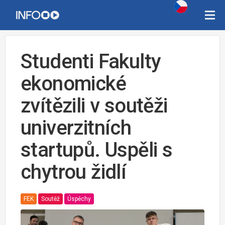
Studenti Fakulty
ekonomické
zvítězili v soutěži
univerzitních
startupů. Uspěli s
chytrou židlí
FEK
Soutěž
Úspěchy