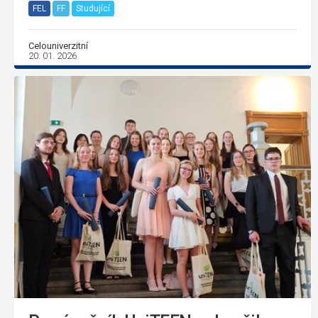
FEL
FF
Studující
Celouniverzitní
20. 01. 2026