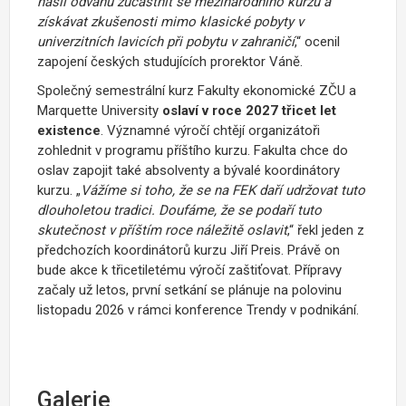
našli odvahu zúčastnit se mezinárodního kurzu a
získávat zkušenosti mimo klasické pobyty v
univerzitních lavicích při pobytu v zahraničí
,“ ocenil
zapojení českých studujících prorektor Váně.
Společný semestrální kurz Fakulty ekonomické ZČU a
Marquette University
oslaví v roce 2027 třicet let
existence
. Významné výročí chtějí organizátoři
zohlednit v programu příštího kurzu. Fakulta chce do
oslav zapojit také absolventy a bývalé koordinátory
kurzu. „
Vážíme si toho, že se na FEK daří udržovat tuto
dlouholetou tradici. Doufáme, že se podaří tuto
skutečnost v příštím roce náležitě oslavit
,“ řekl jeden z
předchozích koordinátorů kurzu Jiří Preis. Právě on
bude akce k třicetiletému výročí zaštiťovat. Přípravy
začaly už letos, první setkání se plánuje na polovinu
listopadu 2026 v rámci konference Trendy v podnikání.
Galerie