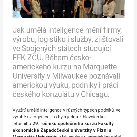
Jak umělá inteligence mění firmy,
výrobu, logistiku i služby, zjišťovali
ve Spojených státech studující
FEK ZČU. Během česko-
amerického kurzu na Marquette
University v Milwaukee poznávali
americkou výuku, podniky i práci
českého konzulátu v Chicagu.
Využití umělé inteligence v různých typech podniků, ve
výrobě i v logistice. To byla jedna z hlavních linií
letošního
29. ročníku společného kurzu Fakulty
ekonomické Západočeské univerzity v Plzni a
Marquette University
v Milwaukee v americkém státě