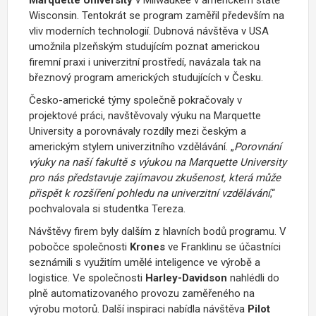
Wisconsin. Tentokrát se program zaměřil především na
vliv moderních technologií. Dubnová návštěva v USA
umožnila plzeňským studujícím poznat americkou
firemní praxi i univerzitní prostředí, navázala tak na
březnový program amerických studujících v Česku.
Česko-americké týmy společně pokračovaly v
projektové práci, navštěvovaly výuku na Marquette
University a porovnávaly rozdíly mezi českým a
americkým stylem univerzitního vzdělávání. „
Porovnání
výuky na naší fakultě s výukou na Marquette University
pro nás představuje zajímavou zkušenost, která může
přispět k rozšíření pohledu na univerzitní vzdělávání
,“
pochvalovala si studentka Tereza.
Návštěvy firem byly dalším z hlavních bodů programu. V
pobočce společnosti
Krones
ve Franklinu se účastníci
seznámili s využitím umělé inteligence ve výrobě a
logistice. Ve společnosti
Harley-Davidson
nahlédli do
plně automatizovaného provozu zaměřeného na
výrobu motorů. Další inspiraci nabídla návštěva
Pilot