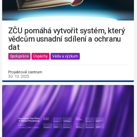
ZČU pomáhá vytvořit systém, který
vědcům usnadní sdílení a ochranu
dat
Spolupráce
Úspěchy
Věda a výzkum
Projektové centrum
30. 10. 2025