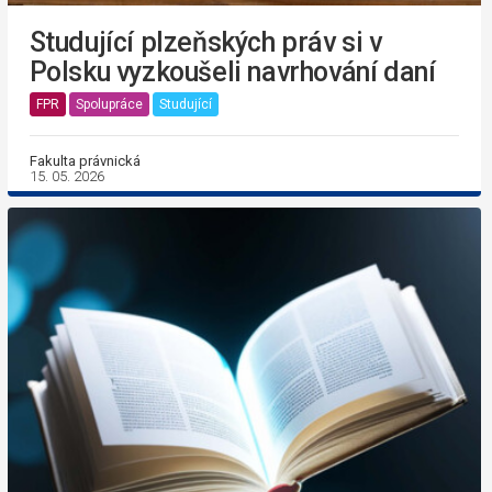
Studující plzeňských práv si v
Polsku vyzkoušeli navrhování daní
FPR
Spolupráce
Studující
Fakulta právnická
15. 05. 2026