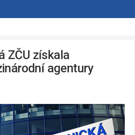
ká ZČU získala
ezinárodní agentury