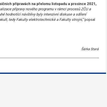
síčních přípravách na přelomu listopadu a prosince 2021,
inalizace přípravy nového programu v rámci procesů ZČU a
é hodnotící návštěvy byly intenzivní diskuse a sdílení
ult, tedy Fakulty elektrotechnické a Fakulty strojní,“
popsal
Šárka Stará