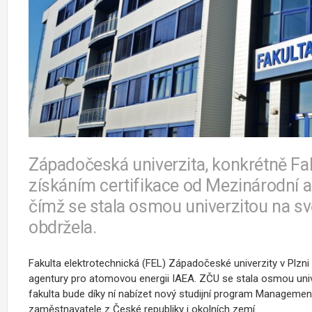
Západočeská univerzita, konkrétně Fak
získáním certifikace od Mezinárodní a
čímž se stala osmou univerzitou na svět
obdržela.
Fakulta elektrotechnická (FEL) Západočeské univerzity v Plzni
agentury pro atomovou energii IAEA. ZČU se stala osmou unive
fakulta bude díky ní nabízet nový studijní program Management j
zaměstnavatele z České republiky i okolních zemí.