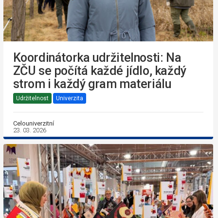
Koordinátorka udržitelnosti: Na
ZČU se počítá každé jídlo, každý
strom i každý gram materiálu
Udržitelnost
Univerzita
Celouniverzitní
23. 03. 2026