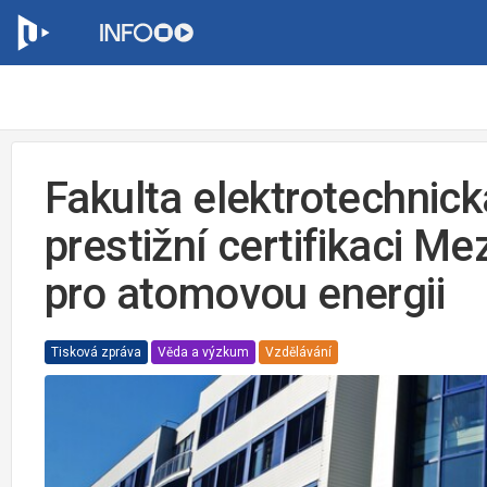
Fakulta elektrotechnic
prestižní certifikaci M
pro atomovou energii
Tisková zpráva
Věda a výzkum
Vzdělávání