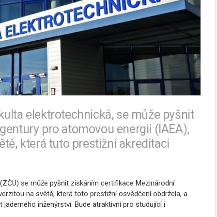
ulta elektrotechnická, se může pyšnit
gentury pro atomovou energii (IAEA),
ě, která tuto prestižní akreditaci
 (ZČU) se může pyšnit získáním certifikace Mezinárodní
rzitou na světě, která toto prestižní osvědčení obdržela, a
aderného inženýrství. Bude atraktivní pro studující i