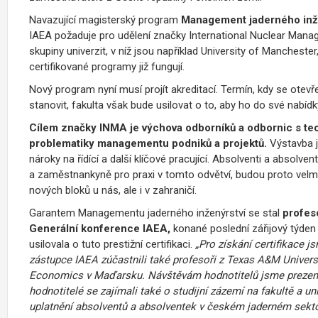
Navazující magisterský program
Management jaderného inž
IAEA požaduje pro udělení značky International Nuclear Mana
skupiny univerzit, v níž jsou například University of Manchest
certifikované programy již fungují.
Nový program nyní musí projít akreditací. Termín, kdy se ote
stanovit, fakulta však bude usilovat o to, aby ho do své nabí
Cílem značky INMA je výchova odborníků a odbornic s tec
problematiky managementu podniků a projektů.
Výstavba ja
nároky na řídící a další klíčové pracující. Absolventi a absolv
a zaměstnankyně pro praxi v tomto odvětví, budou proto velm
nových bloků u nás, ale i v zahraničí.
Garantem Managementu jaderného inženýrství se stal
profes
Generální konference IAEA,
konané poslední zářijový týden 
usilovala o tuto prestižní certifikaci.
„Pro získání certifikace 
zástupce IAEA zúčastnili také profesoři z Texas A&M Univers
Economics v Maďarsku. Návštěvám hodnotitelů jsme prezent
hodnotitelé se zajímali také o studijní zázemí na fakultě a u
uplatnění absolventů a absolventek v českém jaderném sekto