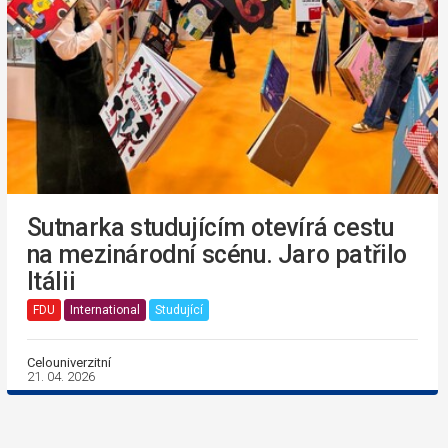
Sutnarka studujícím otevírá cestu
na mezinárodní scénu. Jaro patřilo
Itálii
FDU
International
Studující
Celouniverzitní
21. 04. 2026