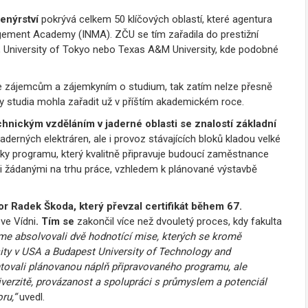
enýrství
pokrývá celkem 50 klíčových oblastí, které agentura
gement Academy (INMA). ZČU se tím zařadila do prestižní
er, University of Tokyo nebo Texas A&M University, kde podobné
vře zájemcům a zájemkyním o studium, tak zatím nelze přesně
dky studia mohla zařadit už v příštím akademickém roce.
hnickým vzděláním v jaderné oblasti se znalostí základní
derných elektráren, ale i provoz stávajících bloků kladou velké
entky programu, který kvalitně připravuje budoucí zaměstnance
i žádanými na trhu práce, vzhledem k plánované výstavbě
or Radek Škoda, který převzal certifikát během 67.
ve Vídni
. Tím se
zakončil více než dvouletý proces, kdy fakulta
jsme absolvovali dvě hodnotící mise, kterých se kromě
ity v USA a Budapest University of Technology and
ovali plánovanou náplň připravovaného programu, ale
niverzitě, provázanost a spolupráci s průmyslem a potenciál
ru,“
uvedl.