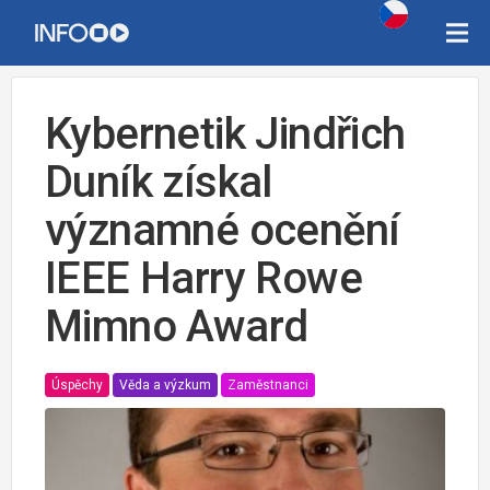
Kybernetik Jindřich
Duník získal
významné ocenění
IEEE Harry Rowe
Mimno Award
Úspěchy
Věda a výzkum
Zaměstnanci