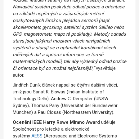
vozidla, letadla i satelity na nízkých oběžných drahách.
Navigační systém poskytuje odhad pozice a orientace
na základě nepřímých a zašuměných měření
poskytovaných širokou plejádou senzorů (např.
akcelerometr, gyroskop, satelitní systém Galileo nebo
GPS, magnetometr, mapové podklady). Metody odhadu
stavu jsou jakýmsi mozkem všech navigačních
systémů a starají se o optimální kombinaci všech
měřených dat a apriorní informace ve formě
matematických modelů, tak aby výsledný odhad pozice
či orientace byl co možná nejpřesnější,“
vysvětluje
autor.
Jindřich Duník článek napsal se čtyřmi dalšími vědci,
jimiž jsou Sanat K. Biswas (Indian Institute of
Technology Delhi), Andrew G. Dempster (UNSW
Sydney), Thomas Pany (Universität der Bundeswehr
München) a Pau Closas (Northeastern University).
Ocenění IEEE Harry Rowe Mimno Award
uděluje
Společnost pro letecké a elektronické
systémy
AESS
(Aerospace and Electronic Systems