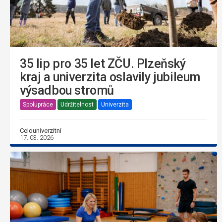
35 lip pro 35 let ZČU. Plzeňský
kraj a univerzita oslavily jubileum
výsadbou stromů
Spolupráce
Udržitelnost
Univerzita
Celouniverzitní
17. 03. 2026