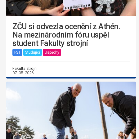
ZČU si odvezla ocenění z Athén.
Na mezinárodním fóru uspěl
student Fakulty strojní
FST
Studující
Úspěchy
Fakulta strojní
07. 05. 2026