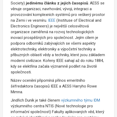
Society)
jedinému článku z jejích časopisů
. AESS se
věnuje organizaci, navrhování, vývoji, integraci a
provozování komplexních systémů pro veškerý prostor
na Zemi i ve vesmíru.
IEEE
(Instituse of Electrical and
Electronics Engineers) je největší celosvětová
organizace zaměřená na rozvoj technologických
inovací prospěšných pro společnost. Jejím cílem je
podpora odborníků zabývajících se všemi aspekty
elektrotechniky, elektroniky a výpočetní techniky a
příbuzných oblastí vědy a techniky, které jsou základem
moderní civilizace. Kořeny IEEE sahají až do roku 1884,
kdy se elektřina začala významně podílet na životě
společnosti.
Název ocenění připomíná přínos emeritního
šéfredaktora časopisů IEEE a AESS Harryho Rowe
Mimna.
Jindřich Duník je také členem
výzkumného týmu
IDM
výzkumného centra NTIS (Nové technologie pro
informační společnost) Fakulty aplikovaných věd, který