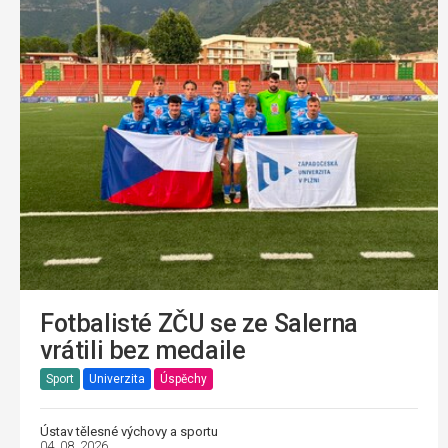
Fotbalisté ZČU se ze Salerna
vrátili bez medaile
Sport
Univerzita
Úspěchy
Ústav tělesné výchovy a sportu
04. 08. 2026