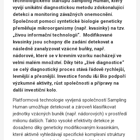
technologického startupu Sampling Human, který
vyvíjí unikátní diagnostickou metodu zdokonalující
detekci a monitoring závažných onemocnění.
Společnost pomocí syntetické biologie geneticky
přeměňuje mikroorganismy (např. kvasinky) na tzv.
„živou informační technologii“. Modifikované
kvasinky jsou schopny dle zadání detekovat a
následně zanalyzovat vzácné buňky, např.
nádorové, které se v krevním vzorku nacházejí ve
velmi malém množství. Díky této „živé diagnostice“
se celý diagnostický proces stává řádově rychlejší,
levnější a přesnější. Investice fondu i&i Bio podpoří
výzkumné aktivity, růst společnosti a přípravy na
další investiční kolo.
Platformová technologie vyvíjená společností Sampling
Human umožňuje detekovat a zároveň klasifikovat
jednotky vzácných buněk (např. nádorových) v prostředí
milionu dalších. Takto vysoké efektivity detekce je
dosaženo díky geneticky modifikovaným kvasinkám,
které aktivně vyhledávají specifické komplexní struktury