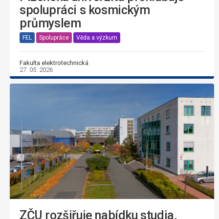
spolupráci s kosmickým
průmyslem
FEL
Spolupráce
Věda a výzkum
Fakulta elektrotechnická
27. 05. 2026
ZČU rozšiřuje nabídku studia.