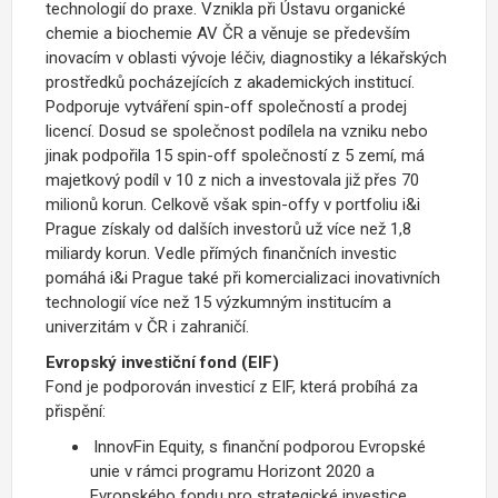
technologií do praxe. Vznikla při Ústavu organické
chemie a biochemie AV ČR a věnuje se především
inovacím v oblasti vývoje léčiv, diagnostiky a lékařských
prostředků pocházejících z akademických institucí.
Podporuje vytváření spin-off společností a prodej
licencí. Dosud se společnost podílela na vzniku nebo
jinak podpořila 15 spin-off společností z 5 zemí, má
majetkový podíl v 10 z nich a investovala již přes 70
milionů korun. Celkově však spin-offy v portfoliu i&i
Prague získaly od dalších investorů už více než 1,8
miliardy korun. Vedle přímých finančních investic
pomáhá i&i Prague také při komercializaci inovativních
technologií více než 15 výzkumným institucím a
univerzitám v ČR i zahraničí.
Evropský investiční fond (EIF)
Fond je podporován investicí z EIF, která probíhá za
přispění:
lnnovFin Equity, s finanční podporou Evropské
unie v rámci programu Horizont 2020 a
Evropského fondu pro strategické investice