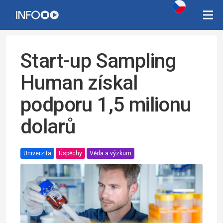
Start-up Sampling
Human získal
podporu 1,5 milionu
dolarů
Univerzita
Úspěchy
Věda a výzkum