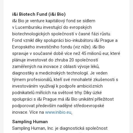
i&i Biotech Fund (i&i Bio)
i&i Bio je venture kapitálový fond se sídlem
v Lucembursku investující do evropských
biotechnologických společností v časné fázi růstu.
Fond vznikl díky spolupráci bio-inkubátoru i&i Prague a
Evropského investičního fondu (viz níže). i&i Bio
spravuje v současné době více než 45 milionů eur, které
plánuje investovat do zhruba 20 společností
zaměřených na inovace z oblasti vývoje léků,
diagnostiky a medicínských technologií. Je veden
týmem profesionálů, kteří své mnohaleté zkušenosti s
investováním využívají k podpoře ambiciózních
podnikatelů mířících na světové trhy. Díky úzké
spolupráci s i&i Prague má i&i Bio unikátní příležitost
podporovat především nadějné středoevropské
inovace. Více na
www.inibio.eu
.
Sampling Human
Sampling Human, Inc. je diagnostická společnost