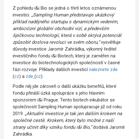
Z pohledu i&i Bio se jedná o třetí letos oznámenou
investici.
„Sampling Human představuje ukázkový
příklad nadějného startupu s dynamickým vedením,
ambiciózní globální obchodní vizí, a především
špičkovou technologií, která v sobě skrývá potenciál
způsobit doslova revoluci ve svém oboru,“
vysvětluje
důvody investice Jaromír Zahrádka, výkonný ředitel
investičního fondu i&i Biotech, který je zaměřen na
investice do biotechnologických společností v časné
fázi rozvoje. Příklady dalších investicí
naleznete
zde
(
cz
) a
zde
(
cz
).
Podle něj jde zároveň o další ukázku benefitů, které
fondu přináší úzká spolupráce s jeho hlavním
sponzorem i&i Prague. Tento biotech inkubátor se
společností Sampling Human spolupracuje již od roku
2019.
„Aktuální investice je tak jen dalším krokem na
společné cestě. Krokem, který bylo možné z naší
strany učinit díky vzniku fondu i&i Bio,“
dodává Jaromír
Zahrádka.