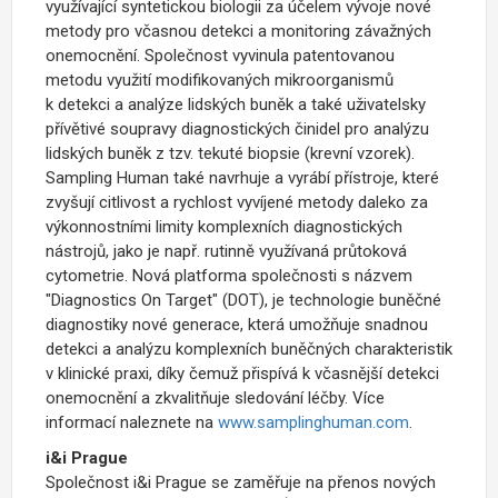
využívající syntetickou biologii za účelem vývoje nové
metody pro včasnou detekci a monitoring závažných
onemocnění. Společnost vyvinula patentovanou
metodu využití modifikovaných mikroorganismů
k detekci a analýze lidských buněk a také uživatelsky
přívětivé soupravy diagnostických činidel pro analýzu
lidských buněk z tzv. tekuté biopsie (krevní vzorek).
Sampling Human také navrhuje a vyrábí přístroje, které
zvyšují citlivost a rychlost vyvíjené metody daleko za
výkonnostními limity komplexních diagnostických
nástrojů, jako je např. rutinně využívaná průtoková
cytometrie. Nová platforma společnosti s názvem
"Diagnostics On Target" (DOT), je technologie buněčné
diagnostiky nové generace, která umožňuje snadnou
detekci a analýzu komplexních buněčných charakteristik
v klinické praxi, díky čemuž přispívá k včasnější detekci
onemocnění a zkvalitňuje sledování léčby. Více
informací naleznete na
www.samplinghuman.com
.
i&i Prague
Společnost i&i Prague se zaměřuje na přenos nových