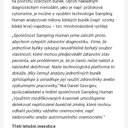
na povrchu vzácných buněk. Oproti nákladným
diagnostickým metodám, jako je např. průtoková
cytometrie, je možné s využitím technologie Sampling
Human analyzovat miliony lidských buněk (např. vzorky
lidské krve) najednou – tzn. mnohonásobně rychleji.
„Společnost Sampling Human jsme založili proto,
abychom vylepšili zdravotní diagnostiku. Víme, že
jednotlivé buňky vykazují neuvěřitelně bohatý soubor
vlastností, které mohou předpovědět zdravotní stav
pacienta, ale problémem je, že je často nelze nalézt a
následně dešifrovat. Naše technologická platforma to
dokáže, díky čemuž analýzu jednotlivých buněk
zpřístupňuje a usnadňuje její využití zdravotníky anebo
výzkumnými pracovníky,“
říká Daniel Georgiev,
spoluzakladatel a ředitel společnosti Sampling Human.
„Využitím modifikovaných kvasinek umožňujeme
detekovat nepřirozené buněčně změny, které mohou
odhalit počátky vážného onemocnění, např.
nádorového anebo autoimunitního onemocnění.“
Třetí letošní investice