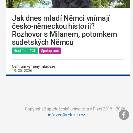
Jak dnes mladí Němci vnímají
česko-německou historii?
Rozhovor s Milanem, potomkem
sudetských Němců
Hosté na ZČU
Spolupráce
Centrum výměny mládeže
19. 05. 2026
Copyright Západočeská univerzita v Plzni 2015 - 2026,
infozcu@rek.zcu.cz