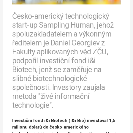
Česko-americký technologický
start-up Sampling Human, jehož
spoluzakladatelem a výkonným
ředitelem je Daniel Georgiev z
Fakulty aplikovaných věd ZČU,
podpořil investiční fond i&i
Biotech, jenž se zaměřuje na
slibné biotechnologické
společnosti. Investory zaujala
metoda "živé informační
technologie".
Investiční fond i&i Biotech (i&i Bio) investoval 1,5
milionu dolarů do česko-amerického