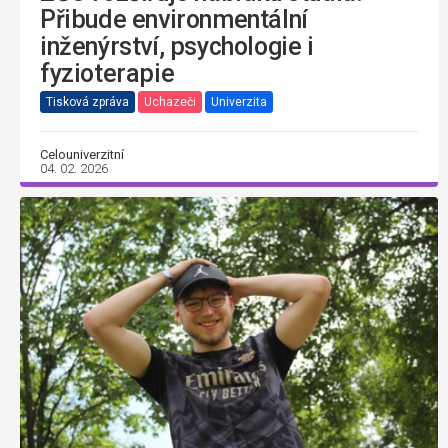
Přibude environmentální
inženýrství, psychologie i
fyzioterapie
Tisková zpráva
Uchazeči
Univerzita
Celouniverzitní
04. 02. 2026