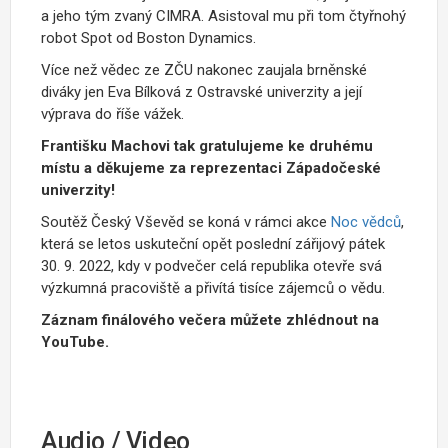
a jeho tým zvaný CIMRA. Asistoval mu při tom čtyřnohý
robot Spot od Boston Dynamics.
Více než vědec ze ZČU nakonec zaujala brněnské
diváky jen Eva Bílková z Ostravské univerzity a její
výprava do říše vážek.
Františku Machovi tak gratulujeme ke druhému
místu a děkujeme za reprezentaci Západočeské
univerzity!
Soutěž Český Vševěd se koná v rámci akce
Noc vědců
,
která se letos uskuteční opět poslední zářijový pátek
30. 9. 2022, kdy v podvečer celá republika otevře svá
výzkumná pracoviště a přivítá tisíce zájemců o vědu.
Záznam finálového večera můžete zhlédnout na
YouTube.
Audio / Video