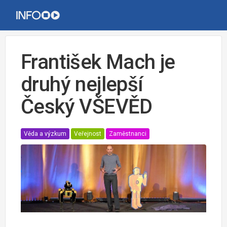
František Mach je
druhý nejlepší
Český VŠEVĚD
Věda a výzkum
Veřejnost
Zaměstnanci