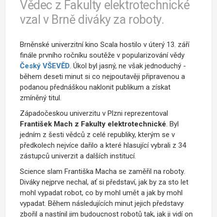
Vědec z Fakulty elektrotechnické
vzal v Brně diváky za roboty.
Brněnské univerzitní kino Scala hostilo v úterý 13. září
finále prvního ročníku soutěže v popularizování vědy
Český VŠEVĚD
. Úkol byl jasný, ne však jednoduchý -
během deseti minut si co nejpoutavěji připravenou a
podanou přednáškou naklonit publikum a získat
zmíněný titul.
Západočeskou univerzitu v Plzni reprezentoval
František Mach z Fakulty elektrotechnické
. Byl
jedním z šesti vědců z celé republiky, kterým se v
předkolech nejvíce dařilo a které hlasující vybrali z 34
zástupců univerzit a dalších institucí.
Science slam Františka Macha se zaměřil na roboty.
Diváky nejprve nechal, ať si představí, jak by za sto let
mohl vypadat robot, co by mohl umět a jak by mohl
vypadat. Během následujících minut jejich představy
zbořil a nastínil jim budoucnost robotů tak, jak ji vidí on