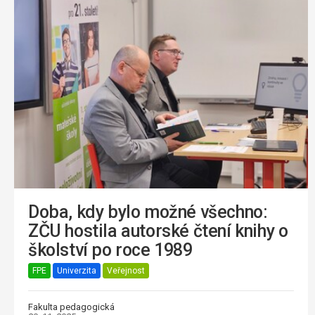
Doba, kdy bylo možné všechno:
ZČU hostila autorské čtení knihy o
školství po roce 1989
FPE
Univerzita
Veřejnost
Fakulta pedagogická