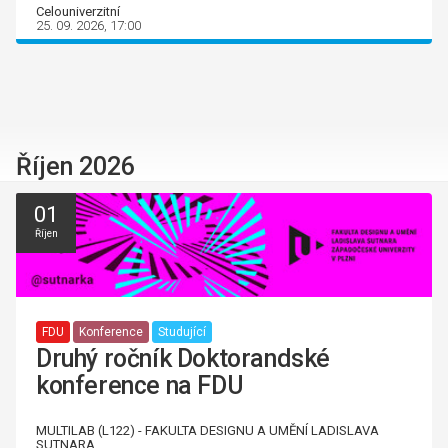
Celouniverzitní
25. 09. 2026, 17:00
Říjen 2026
01
Říjen
FDU
Konference
Studující
Druhý ročník Doktorandské
konference na FDU
MULTILAB (L122) - FAKULTA DESIGNU A UMĚNÍ LADISLAVA
SUTNARA