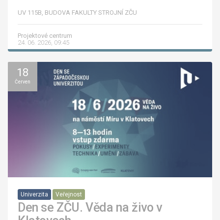
UV 115B, BUDOVA FAKULTY STROJNÍ ZČU
Projektové centrum
24. 06. 2026, 09:45
18
Červen
Univerzita
Veřejnost
Den se ZČU. Věda na živo v