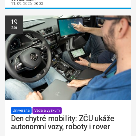
11. 09. 2026, 08:00
19
Září
Univerzita
Věda a výzkum
Den chytré mobility: ZČU ukáže
autonomní vozy, roboty i rover