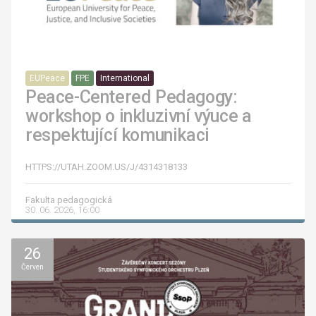
EUPeace
FPE
International
Peace-Centered Pedagogy:
workshop o inkluzivní výuce a
respektující komunikaci
HTTPS://UTAH.ZOOM.US/J/4314318133
Fakulta pedagogická
30. 06. 2026, 16:00
26
Červen