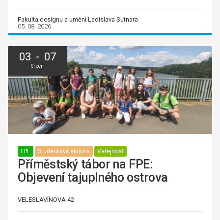
Fakulta designu a umění Ladislava Sutnara
05. 08. 2026
03 - 07
Srpen
FPE
Studentská aktivita
Veřejnost
Příměstský tábor na FPE:
Objevení tajuplného ostrova
VELESLAVÍNOVA 42