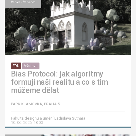
Červen - Červenec
FDU
Výstava
Bias Protocol: jak algoritmy
formují naši realitu a co s tím
můžeme dělat
PARK KLAMOVKA, PRAHA 5
Fakulta designu a umění Ladislava Sutnara
10. 06. 2026, 18:00