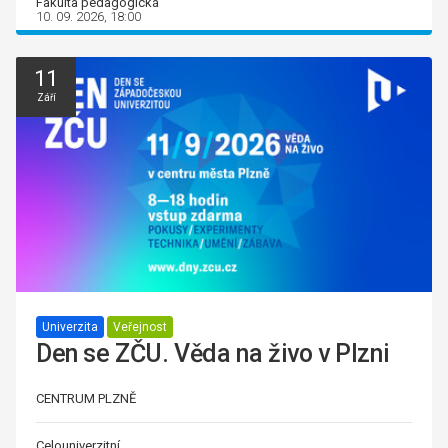
Fakulta pedagogická
10. 09. 2026, 18:00
11
Září
Univerzita
Veřejnost
Den se ZČU. Věda na živo v Plzni
CENTRUM PLZNĚ
Celouniverzitní