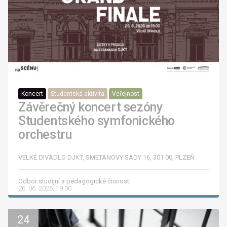
Koncert
Studentská aktivita
Veřejnost
Závěrečný koncert sezóny
Studentského symfonického
orchestru
VELKÉ DIVADLO DJKT, SMETANOVY SADY 16, 301 00, PLZEŇ
Odbor studijní a pedagogické činnosti
26. 06. 2026, 19:00
24