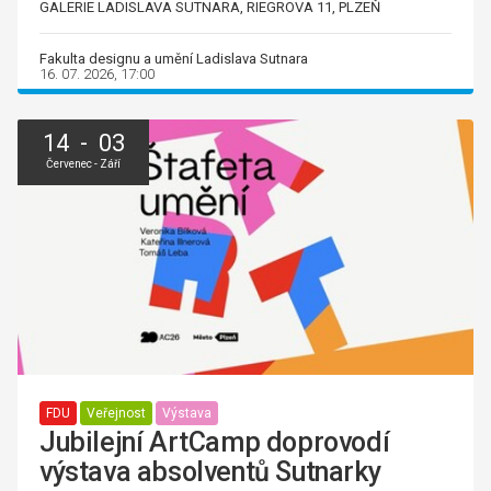
GALERIE LADISLAVA SUTNARA, RIEGROVA 11, PLZEŇ
Fakulta designu a umění Ladislava Sutnara
16. 07. 2026, 17:00
14 - 03
Červenec - Září
FDU
Veřejnost
Výstava
Jubilejní ArtCamp doprovodí
výstava absolventů Sutnarky