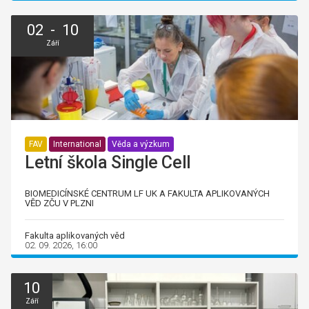
02 - 10
Září
FAV
International
Věda a výzkum
Letní škola Single Cell
BIOMEDICÍNSKÉ CENTRUM LF UK A FAKULTA APLIKOVANÝCH
VĚD ZČU V PLZNI
Fakulta aplikovaných věd
02. 09. 2026, 16:00
10
Září