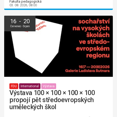
Fakulta pedagogická
03. 08. 2026, 08:00
16 - 20
Červenec - Srpen
FDU
International
Výstava
Výstava 100 × 100 × 100 × 100
propojí pět středoevropských
uměleckých škol