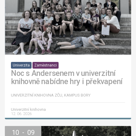
Univerzita
Zaměstnanci
Noc s Andersenem v univerzitní
knihovně nabídne hry i překvapení
UNIVERZITNÍ KNIHOVNA ZČU, KAMPUS BORY
Univerzitní knihovna
12. 06. 2026
10 - 09