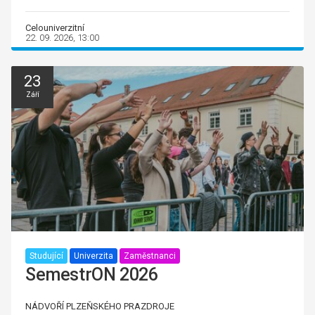
Celouniverzitní
22. 09. 2026, 13:00
23
Září
Studující
Univerzita
Zaměstnanci
SemestrON 2026
NÁDVOŘÍ PLZEŇSKÉHO PRAZDROJE