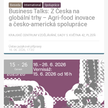
Beseda
International
Spolupráce
Business Talks: Z Česka na
globální trhy – Agri-food inovace
a česko-americká spolupráce
KRAJSKÉ CENTRUM VZDĚLÁVÁNÍ, SADY 5. KVĚTNA 42, PLZEŇ
Ústav jazykové přípravy
16. 06. 2026, 17:30
15 - 26
Červen