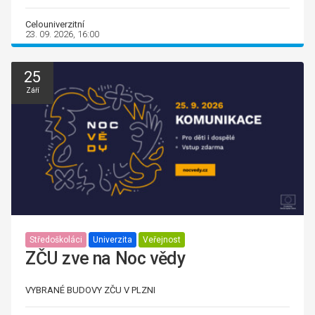
Celouniverzitní
23. 09. 2026, 16:00
25
Září
Středoškoláci
Univerzita
Veřejnost
ZČU zve na Noc vědy
VYBRANÉ BUDOVY ZČU V PLZNI