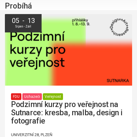
Probíhá
05 - 13
Srpen - Září
FDU
Uchazeči
Veřejnost
Podzimní kurzy pro veřejnost na
Sutnarce: kresba, malba, design i
fotografie
UNIVERZITNÍ 28, PLZEŇ