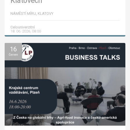
Klatovech
NÁMĚSTÍ MÍRU, KLATOVY
Celouniverzitní
18. 06. 2026, 08:00
16
Červen