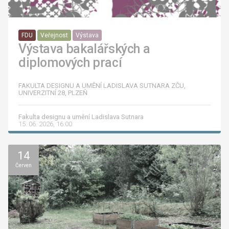
FDU
Veřejnost
Výstava
Výstava bakalářských a
diplomových prací
FAKULTA DESIGNU A UMĚNÍ LADISLAVA SUTNARA ZČU,
UNIVERZITNÍ 28, PLZEŇ
Fakulta designu a umění Ladislava Sutnara
15. 06. 2026, 16:00
14
Červen