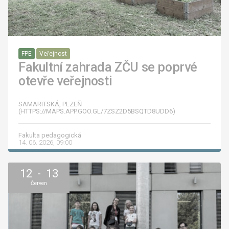
FPE
Veřejnost
Fakultní zahrada ZČU se poprvé
otevře veřejnosti
SAMARITSKÁ, PLZEŇ
(HTTPS://MAPS.APP.GOO.GL/7ZSZ2D5BSQTD8UDD6)
Fakulta pedagogická
14. 06. 2026, 09:00
12 - 13
Červen