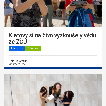
Klatovy si na živo vyzkoušely vědu
ze ZČU
Univerzita
Veřejnost
Celouniverzitní
20. 06. 2026