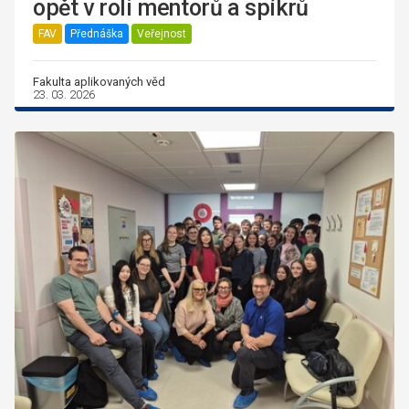
opět v roli mentorů a spíkrů
FAV
Přednáška
Veřejnost
Fakulta aplikovaných věd
23. 03. 2026