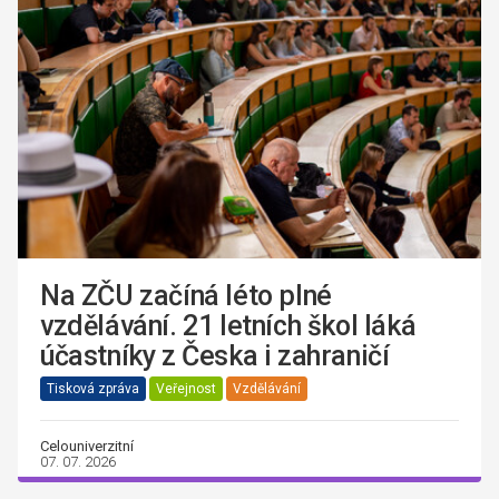
Na ZČU začíná léto plné
vzdělávání. 21 letních škol láká
účastníky z Česka i zahraničí
Tisková zpráva
Veřejnost
Vzdělávání
Celouniverzitní
07. 07. 2026