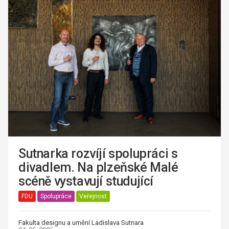
Sutnarka rozvíjí spolupráci s
divadlem. Na plzeňské Malé
scéně vystavují studující
FDU
Spolupráce
Veřejnost
Fakulta designu a umění Ladislava Sutnara