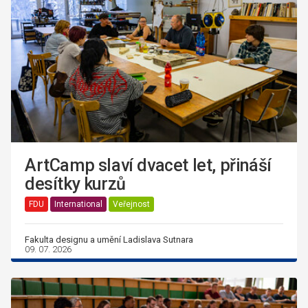
ArtCamp slaví dvacet let, přináší
desítky kurzů
FDU
International
Veřejnost
Fakulta designu a umění Ladislava Sutnara
09. 07. 2026