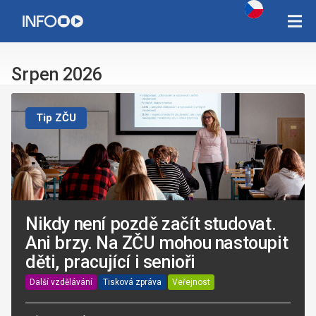
Copyright Západočeská univerzita v Plzni 2015 - 2026,
infozcu@rek.zcu.cz
Srpen 2026
Tip ZČU
Nikdy není pozdě začít studovat.
Ani brzy. Na ZČU mohou nastoupit
děti, pracující i senioři
Další vzdělávání
Tisková zpráva
Veřejnost