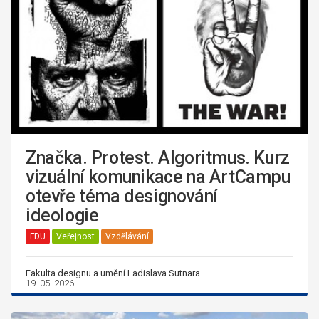
Značka. Protest. Algoritmus. Kurz
vizuální komunikace na ArtCampu
otevře téma designování
ideologie
FDU
Veřejnost
Vzdělávání
Fakulta designu a umění Ladislava Sutnara
19. 05. 2026