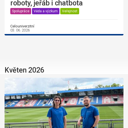
roboty, jeřáb i chatbota
Spolupráce
Věda a výzkum
Veřejnost
Celouniverzitní
03. 06. 2026
Květen 2026