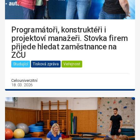
Programátoři, konstruktéři i
projektoví manažeři. Stovka firem
přijede hledat zaměstnance na
ZČU
Studující
Tisková zpráva
Veřejnost
Celouniverzitní
18. 03. 2026