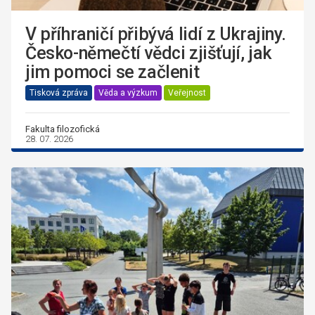
V příhraničí přibývá lidí z Ukrajiny.
Česko-němečtí vědci zjišťují, jak
jim pomoci se začlenit
Tisková zpráva
Věda a výzkum
Veřejnost
Fakulta filozofická
28. 07. 2026