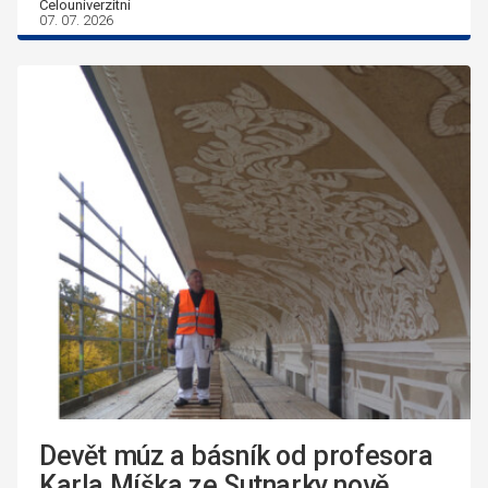
Celouniverzitní
07. 07. 2026
Devět múz a básník od profesora
Karla Míška ze Sutnarky nově