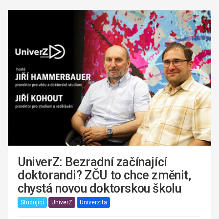
UniverZ: Bezradní začínající
doktorandi? ZČU to chce změnit,
chystá novou doktorskou školu
Studující
UniverZ
Univerzita