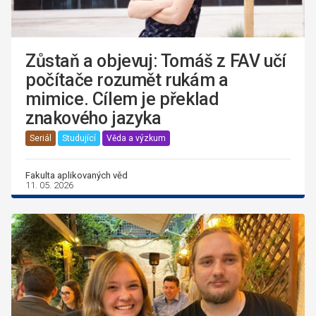
Zůstaň a objevuj: Tomáš z FAV učí
počítače rozumět rukám a
mimice. Cílem je překlad
znakového jazyka
Seriál
Studující
Věda a výzkum
Fakulta aplikovaných věd
11. 05. 2026