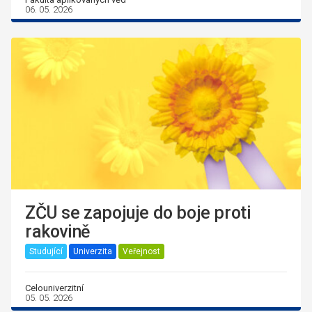
06. 05. 2026
ZČU se zapojuje do boje proti
rakovině
Studující
Univerzita
Veřejnost
Celouniverzitní
05. 05. 2026