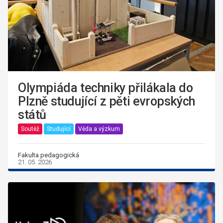
Olympiáda techniky přilákala do
Plzně studující z pěti evropských
států
Soutěž
Studující
Věda a výzkum
Fakulta pedagogická
21. 05. 2026