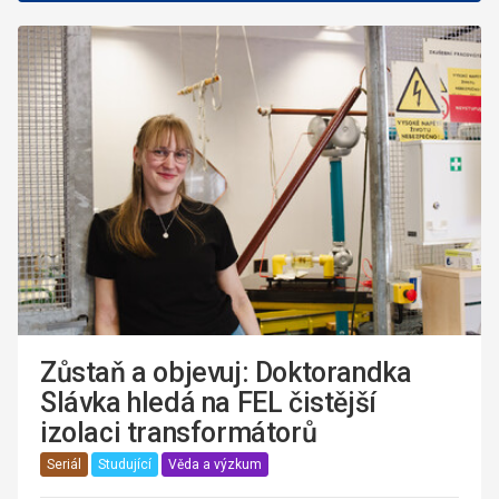
Zůstaň a objevuj: Doktorandka
Slávka hledá na FEL čistější
izolaci transformátorů
Seriál
Studující
Věda a výzkum