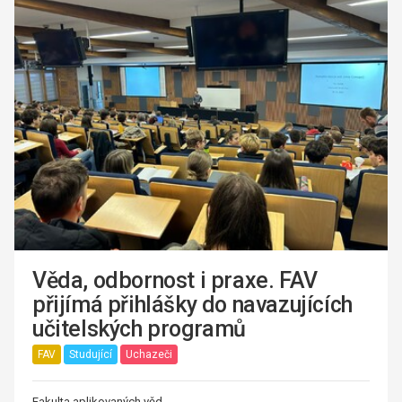
Věda, odbornost i praxe. FAV
přijímá přihlášky do navazujících
učitelských programů
FAV
Studující
Uchazeči
Fakulta aplikovaných věd