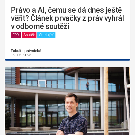
Právo a AI, čemu se dá dnes ještě
věřit? Článek prvačky z práv vyhrál
v odborné soutěži
FPR
Soutěž
Studující
Fakulta právnická
12. 05. 2026