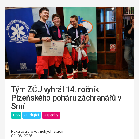
Tým ZČU vyhrál 14. ročník
Plzeňského poháru záchranářů v
Srní
FZS
Studující
Úspěchy
Fakulta zdravotnických studií
01. 06. 2026