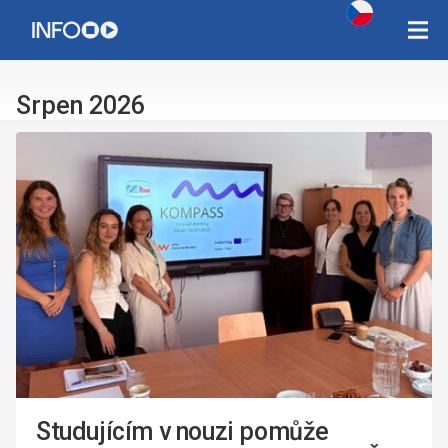
Copyright Západočeská univerzita v Plzni 2015 - 2026,
infozcu@rek.zcu.cz
Srpen 2026
Studujícím v nouzi pomůže