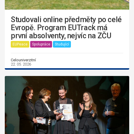
Studovali online předměty po celé
Evropě. Program EUTrack má
první absolventy, nejvíc na ZČU
EUPeace
Spolupráce
Studující
Celouniverzitní
22. 05. 2026