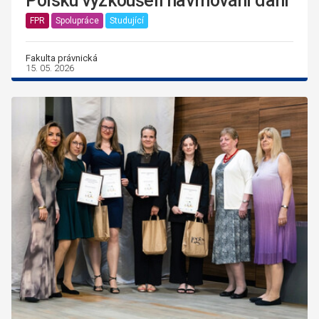
Polsku vyzkoušeli navrhování daní
FPR
Spolupráce
Studující
Fakulta právnická
15. 05. 2026