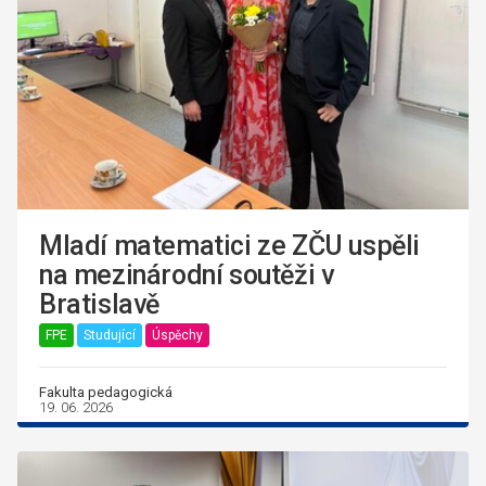
Mladí matematici ze ZČU uspěli
na mezinárodní soutěži v
Bratislavě
FPE
Studující
Úspěchy
Fakulta pedagogická
19. 06. 2026