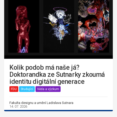
Kolik podob má naše já?
Doktorandka ze Sutnarky zkoumá
identitu digitální generace
FDU
Studující
Věda a výzkum
Fakulta designu a umění Ladislava Sutnara
14. 07. 2026