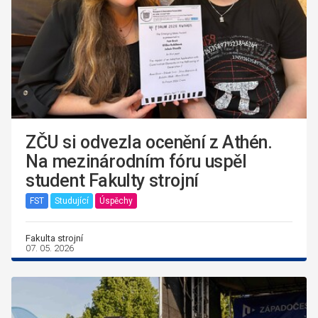
ZČU si odvezla ocenění z Athén.
Na mezinárodním fóru uspěl
student Fakulty strojní
FST
Studující
Úspěchy
Fakulta strojní
07. 05. 2026