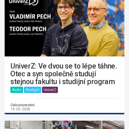
UniverZ: Ve dvou se to lépe táhne.
Otec a syn společně studují
stejnou fakultu i studijní program
Audio
Studující
UniverZ
Celouniverzitní
19. 05. 2026