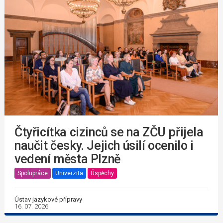
Čtyřicítka cizinců se na ZČU přijela
naučit česky. Jejich úsilí ocenilo i
vedení města Plzně
Spolupráce
Univerzita
Úspěchy
Ústav jazykové přípravy
16. 07. 2026