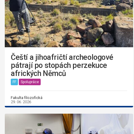
Čeští a jihoafričtí archeologové
pátrají po stopách perzekuce
afrických Němců
FF
Spolupráce
Fakulta filozofická
29. 06. 2026