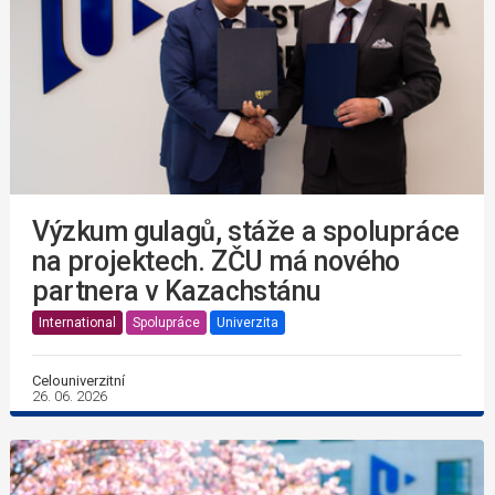
Výzkum gulagů, stáže a spolupráce
na projektech. ZČU má nového
partnera v Kazachstánu
International
Spolupráce
Univerzita
Celouniverzitní
26. 06. 2026