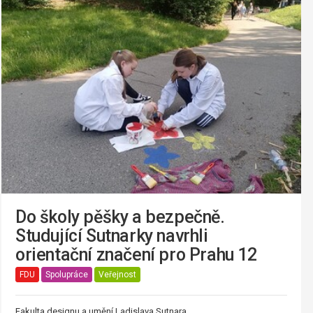
Do školy pěšky a bezpečně.
Studující Sutnarky navrhli
orientační značení pro Prahu 12
FDU
Spolupráce
Veřejnost
Fakulta designu a umění Ladislava Sutnara