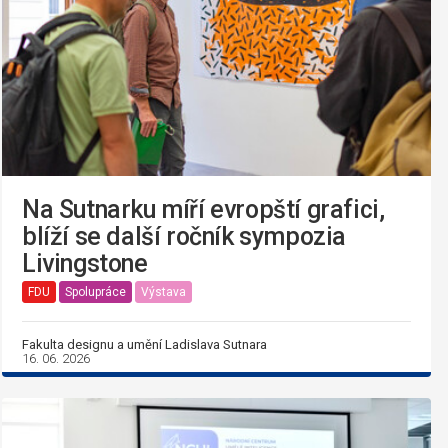
Na Sutnarku míří evropští grafici,
blíží se další ročník sympozia
Livingstone
FDU
Spolupráce
Výstava
Fakulta designu a umění Ladislava Sutnara
16. 06. 2026