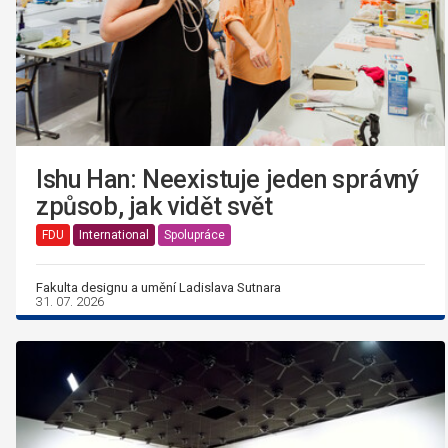
Ishu Han: Neexistuje jeden správný
způsob, jak vidět svět
FDU
International
Spolupráce
Fakulta designu a umění Ladislava Sutnara
31. 07. 2026