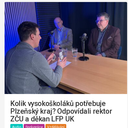
Kolik vysokoškoláků potřebuje
Plzeňský kraj? Odpovídali rektor
ZČU a děkan LFP UK
Audio
Spolupráce
Vzdělávání