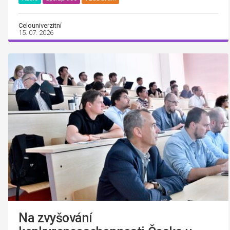
Celouniverzitní
15. 07. 2026
Na zvyšování