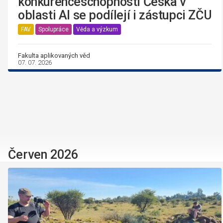
konkurenceschopnosti Česka v
oblasti AI se podílejí i zástupci ZČU
FAV
Spolupráce
Věda a výzkum
Fakulta aplikovaných věd
07. 07. 2026
Červen 2026