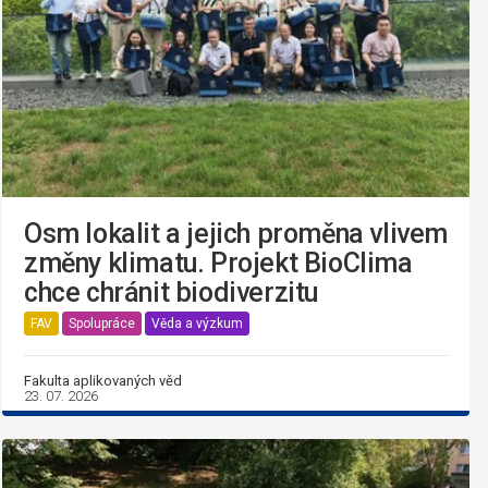
Osm lokalit a jejich proměna vlivem
změny klimatu. Projekt BioClima
chce chránit biodiverzitu
FAV
Spolupráce
Věda a výzkum
Fakulta aplikovaných věd
23. 07. 2026