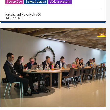
Spolupráce
Tisková zpráva
Věda a výzkum
Fakulta aplikovaných věd
14. 07. 2026